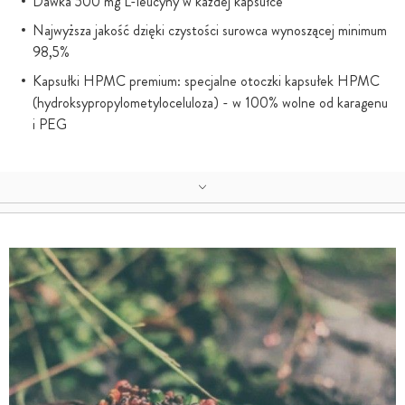
Dawka 500 mg L-leucyny w każdej kapsułce
Najwyższa jakość dzięki czystości surowca wynoszącej minimum
98,5%
Kapsułki HPMC premium: specjalne otoczki kapsułek HPMC
(hydroksypropylometyloceluloza) - w 100% wolne od karagenu
i PEG