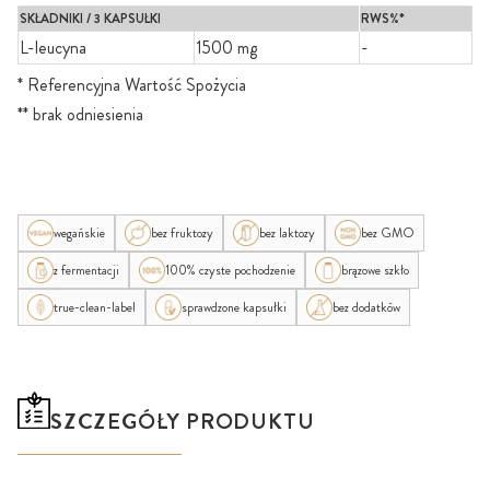
SKŁADNIKI / 3 KAPSUŁKI
RWS%*
L-leucyna
1500 mg
-
* Referencyjna Wartość Spożycia
** brak odniesienia
wegańskie
bez fruktozy
bez laktozy
bez GMO
z fermentacji
100% czyste pochodzenie
brązowe szkło
true-clean-label
sprawdzone kapsułki
bez dodatków
SZCZEGÓŁY PRODUKTU