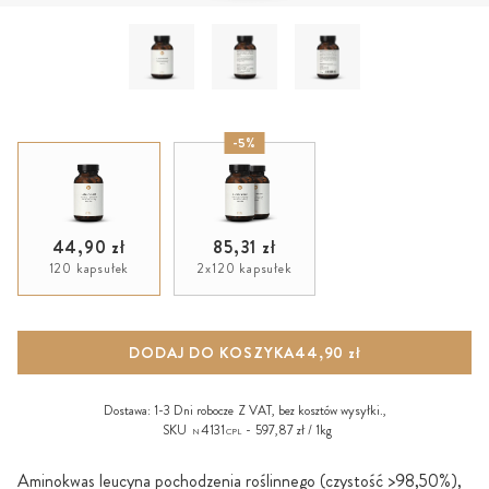
-5%
44,90 zł
85,31 zł
120 kapsułek
2x120 kapsułek
DODAJ DO KOSZYKA
44,90 zł
Dostawa:
1-3 Dni robocze
Z VAT, bez
kosztów wysyłki
.,
SKU
4131
597,87 zł / 1kg
N
CPL
Aminokwas leucyna pochodzenia roślinnego (czystość >98,50%),