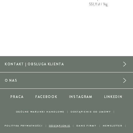
551,11 zł / 1kg
KONTAKT | OBSŁUGA KLIENTA
O NAS
PRACA
FACEBOOK
INSTAGRAM
LINKEDIN
OGÓLNE WARUNKI HANDLOWE
ODSTĄPIENIE OD UMOWY
POLITYKA PRYWATNOŚCI
ODSTĄPIENIE
DANE FIRMY
NEWSLETTER