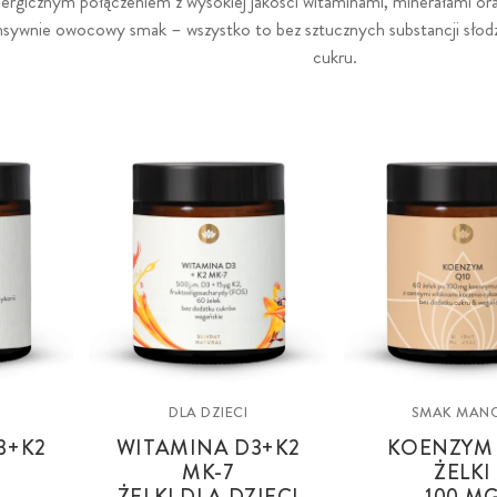
nergicznym połączeniem z wysokiej jakości witaminami, minerałami ora
ensywnie owocowy smak – wszystko to bez sztucznych substancji sło
cukru.
DLA DZIECI
SMAK MAN
3+K2
WITAMINA D3+K2
KOENZYM 
MK-7
ŻELKI
ŻELKI DLA DZIECI
100 M