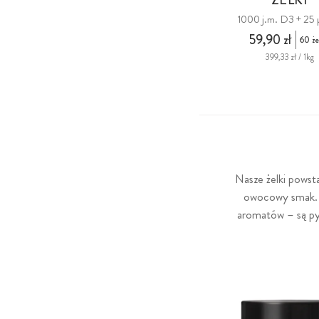
1000 j.m. D3 + 25 
59,90 zł
60 że
399,33 zł / 1kg
Nasze żelki powst
owocowy smak. W
aromatów – są pys