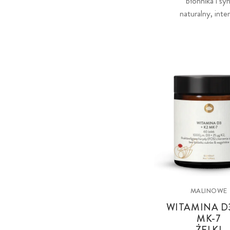
błonnika i sy
naturalny, int
MALINOWE
WITAMINA D
MK-7
ŻELKI