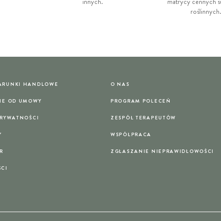
innych.
matrycy cennych su
roślinnych
ARUNKI HANDLOWE
O NAS
IE OD UMOWY
PROGRAM POLECEŃ
PRYWATNOŚCI
ZESPÓŁ TERAPEUTÓW
Y
WSPÓŁPRACA
R
ZGŁASZANIE NIEPRAWIDŁOWOŚCI
ŚCI