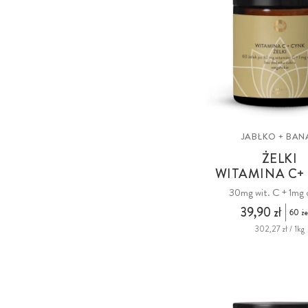
JABŁKO + BAN
ŻELKI
WITAMINA C+
30mg wit. C + 1mg
39,90 zł
60 że
302,27 zł / 1kg