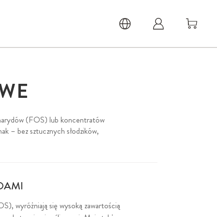
OWE
acharydów (FOS) lub koncentratów
ak – bez sztucznych słodzików,
DAMI
S), wyróżniają się wysoką zawartością