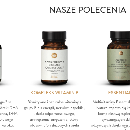
NASZE POLECENIA
KOMPLEKS WITAMIN B
ESSENTIA
ga-3 są
Bioaktywne i naturalne witaminy z
Multiwitaminy Essentia
omórek: DHA
grupy B dla energii, nerwów, psychiki,
Natural zapewniają k
serca, DHA
układu odpornościowego,
kompleksową suple
idłowego
zmniejszenia zmęczenia, skóry,
najważniejszych sk
i wzroku.
włosów, błon śluzowych i wielu
odżywczych dzięki wyją