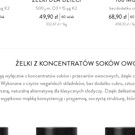
µg K2
500 j.m. D3 + 15 µg K2
bez dodatku c
49,90 zł
68,90 zł
lek
60 żelek
60 
332,67 zł / 1kg
459,33 zł / 1k
ŻELKI Z KONCENTRATÓW SOKÓW O
ają wyłącznie z koncentratów soków i przecierów owocowych, dzięki
ykonane z czysto wegańskich składników, bez dodatku cukru, sztucz
zną, naturalną alternatywą dla klasycznych słodyczy. Dzięki delikat
wyjątkowo miękką konsystencję i przyjemną, soczystą strukturę, któr