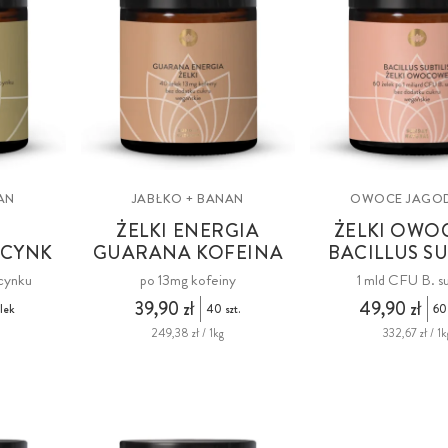
AN
JABŁKO + BANAN
OWOCE JAGO
ŻELKI ENERGIA
ŻELKI OW
 CYNK
GUARANA KOFEINA
BACILLUS SU
 cynku
po 13mg kofeiny
1 mld CFU B. su
39,90 zł
49,90 zł
lek
40 szt.
60
249,38 zł / 1kg
332,67 zł / 1k