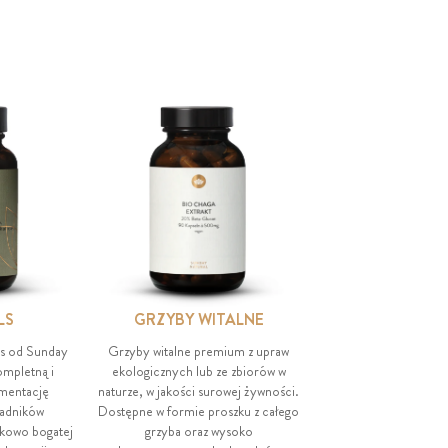
LS
GRZYBY WITALNE
ls od Sunday
Grzyby witalne premium z upraw
ompletną i
ekologicznych lub ze zbiorów w
mentację
naturze, w jakości surowej żywności.
ładników
Dostępne w formie proszku z całego
tkowo bogatej
grzyba oraz wysoko