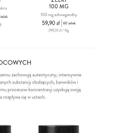
100 MG
ukru
100 mg ashwagandhy
żelek
59,90 zł
60 żelek
g
399,33 zł / 1kg
WOCOWYCH
 czemu zachowują autentyczny, intensywnie
nych substancji słodzących, barwników i
nemu procesowi koncentracji uzyskują swoją
a rozpływa się w ustach.