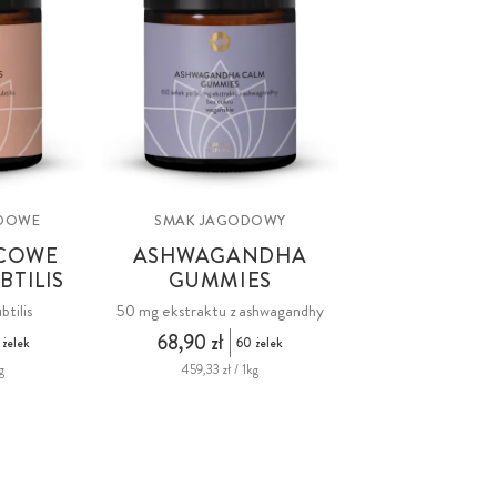
DOWE
SMAK JAGODOWY
OCOWE
ASHWAGANDHA
BTILIS
GUMMIES
btilis
50 mg ekstraktu z ashwagandhy
68,90 zł
 żelek
60 żelek
g
459,33 zł / 1kg