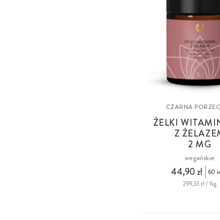
CZARNA PORZE
ŻELKI WITAM
Z ŻELAZE
2 MG
wegańskie
44,90 zł
60 ż
299,33 zł / 1kg