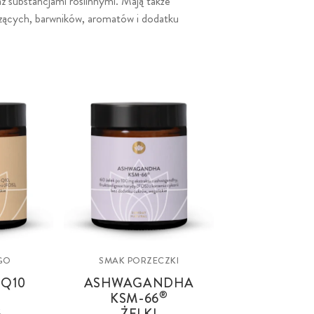
z substancjami roślinnymi. Mają także
dzących, barwników, aromatów i dodatku
GO
SMAK PORZECZKI
Q10
ASHWAGANDHA
®
KSM-66
G
ŻELKI