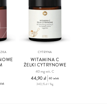
CZKA
CYTRYNA
INOWE
WITAMINA C
M
ŻELKI CYTRYNOWE
40 mg wit. C
44,90 zł
60 żelek
elek
340,15 zł / 1kg