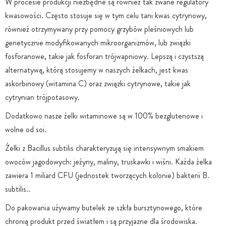
W procesie produkcji niezbędne są również tak zwane regulatory
kwasowości. Często stosuje się w tym celu tani kwas cytrynowy,
również otrzymywany przy pomocy grzybów pleśniowych lub
genetycznie modyfikowanych mikroorganizmów, lub związki
fosforanowe, takie jak fosforan trójwapniowy. Lepszą i czystszą
alternatywą, którą stosujemy w naszych żelkach, jest kwas
askorbinowy (witamina C) oraz związki cytrynowe, takie jak
cytrynian trójpotasowy.
Dodatkowo nasze żelki witaminowe są w 100% bezglutenowe i
wolne od soi.
Żelki z Bacillus subtilis charakteryzują się intensywnym smakiem
owoców jagodowych: jeżyny, maliny, truskawki i wiśni. Każda żelka
zawiera 1 miliard CFU (jednostek tworzących kolonie) bakterii B.
subtilis..
Do pakowania używamy butelek ze szkła bursztynowego, które
chronią produkt przed światłem i są przyjazne dla środowiska.