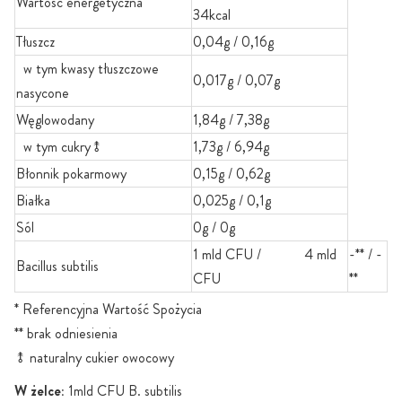
Wartość energetyczna
34kcal
Tłuszcz
0,04g / 0,16g
w tym kwasy tłuszczowe
0,017g / 0,07g
nasycone
Węglowodany
1,84g / 7,38g
w tym cukry⥉
1,73g / 6,94g
Błonnik pokarmowy
0,15g / 0,62g
Białka
0,025g / 0,1g
Sól
0g / 0g
1 mld CFU / 4 mld
-** / -
Bacillus subtilis
CFU
**
* Referencyjna Wartość Spożycia
** brak odniesienia
⥉ naturalny cukier owocowy
W żelce:
1mld CFU B. subtilis