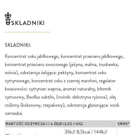
SKŁADNIKI
SKŁADNIKI:
Koncentrat soku jabłkowego, koncentrat przecieru jabłkowego,
koncentrat przecieru owocowego (jeżyna, malina, truskawka,
wiśnia), substancja żelująca: pektyny, koncentrat soku
cytrynowego, koncentrat soku z czarnej marchwi, regulator
kwasowości: cytrynian wapnia, aromat naturalny, błonnik
cytrusowy, Bacillus subtilis, (nośnik: dekstryna ryżowa), olej
roślinny (kokosowy, rzepakowy), substancja glazurująca: wosk
carnauba.
WARTOŚĆ ODŻYWCZA 1 / 4 ŻELKI (2,5G / 10G)
%RWS*
36kJ/ 8,5kcal / 144kJ/