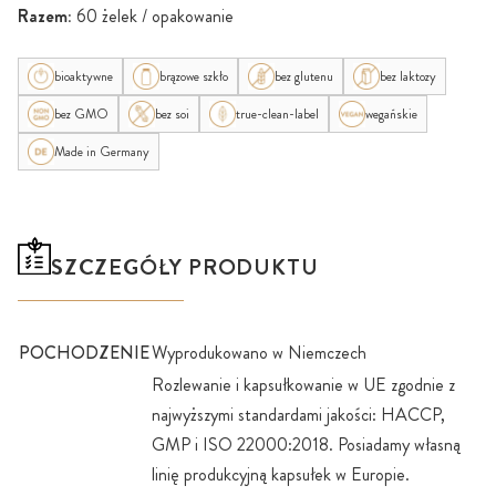
Razem:
60 żelek / opakowanie
bioaktywne
brązowe szkło
bez glutenu
bez laktozy
bez GMO
bez soi
true-clean-label
wegańskie
Made in Germany
SZCZEGÓŁY PRODUKTU
POCHODZENIE
Wyprodukowano w Niemczech
Rozlewanie i kapsułkowanie w UE zgodnie z
najwyższymi standardami jakości: HACCP,
GMP i ISO 22000:2018. Posiadamy własną
linię produkcyjną kapsułek w Europie.