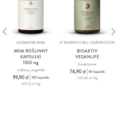
ULTRAPURE MSM
17 WAŻNYCH SKŁ. ODŻYWCZYCH
MSM ROŚLINNY
BIOAKTIV
KAPSUŁKI
VEGANLIFE
1000 mg
bioaktywne
roślinny, wegański
74,90 zł
60 kapsułek
99,90 zł
180 kapsułek
1 671,88 zł / 1kg
470,12 zł / 1kg