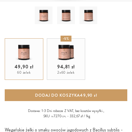
-5%
49,90 zł
94,81 zł
60 żelek
2x60 żelek
DODAJ DO KOSZYKA
49,90 zł
Dostawa:
1-3 Dni robocze
Z VAT, bez
kosztów wysyłki
.,
SKU
7270
332,67 zł / 1kg
N
CPL
Wegańskie żelki o smaku owoców jagodowych z Bacillus subtilis -