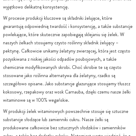
wyjątkowo delikatną konsystencję.
W procesie produkcji kluczowe są składniki żelujące, które
gwarantują odpowiednią twardość i konsystencję, a także substancje
powlekające, które skutecznie zapobiegają sklejaniu się żelek. W
naszych żelkach stosujemy czysto roślinny składnik żelujący –
pektynę. Całkowicie unikamy żelatyny zwierzęcej, która jest często
pozyskiwana z niskiej jakości odpadów poubojowych, a także
chemicznie modyfikowanych skrobi. Choć skrobie te są często
stosowane jako roślinna alternatywa dla żelatyny, rzadko są
szczegółowo opisane. Jako substancje glazurujące stosujemy tłuszcz
kokosowy, rzepakowy oraz wosk Carnauba, dzięki czemu nasze żelki
witaminowe są w 100% wegańskie.
W produkcji żelek witaminowych powszechnie stosuje się sztuczne
substancje słodzące lub zamienniki cukru. Nasze żelki są
produkowane całkowicie bez sztucznych słodzików i zamienników
cukru, a także bez dodatku cukrów. Natomiast warto wiedzieć, że z