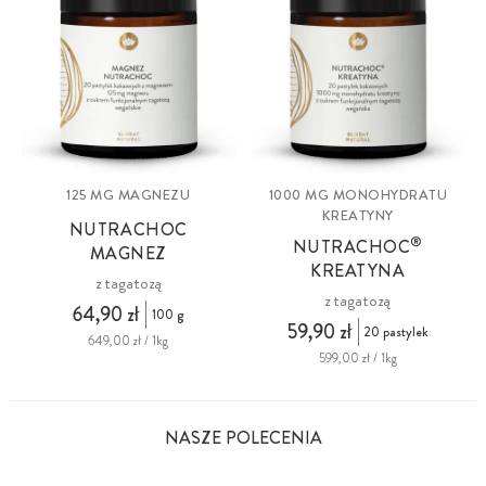
125 MG MAGNEZU
1000 MG MONOHYDRATU
KREATYNY
NUTRACHOC
®
NUTRACHOC
MAGNEZ
KREATYNA
z tagatozą
z tagatozą
64,90 zł
100 g
59,90 zł
20 pastylek
649,00 zł / 1kg
599,00 zł / 1kg
NASZE POLECENIA