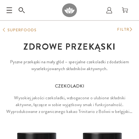
FILTR
SUPERFOODS
ZDROWE PRZEKĄSKI
Pyszne przekąski na mały głód – specjalne czekoladki z dodatkiem
wyselekcjowanych składników aktywnych.
CZEKOLADKI
Wysokiej jakości czekoladki, wzbogacone o ulubione składniki
aktywne, łączące w sobie wyjątkowy smak i funkcjonalność.
Wyprodukowane z organicznego kakao Trinitario z Boliwii w belgijskiej
manufakturze czekolady, słodzone wyłącznie naturalną tagatozą. Bez
zbędnych dodatków, emulgatorów i konserwantów — w 100%
wegańskie.