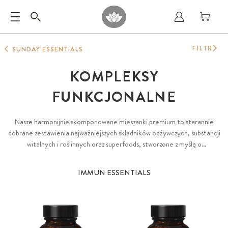
FILTR
SUNDAY ESSENTIALS
KOMPLEKSY
FUNKCJONALNE
Nasze harmonijnie skomponowane mieszanki premium to starannie
dobrane zestawienia najważniejszych składników odżywczych, substancji
witalnych i roślinnych oraz superfoods, stworzone z myślą o
ukierunkowanym wsparciu organizmu w konkretnych sytuacjach
życiowych. Każda receptura jest autorską kompozycją najlepszych,
IMMUN ESSENTIALS
wyselekcjonowanych składników z naszej oferty, charakteryzującą się
bogactwem form i optymalnym dopasowaniem. Łączymy w nich
naturalne ekstrakty roślinne, bioaktywne substancje o najwyższej
czystości oraz nieprzetworzone superfoods, dbając o każdy szczegół
zgodnie z naszą pasją do natury i jakości.