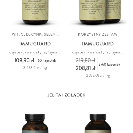
WIT. C, D, CYNK, SELEN...
KORZYSTNY ZESTAW
IMMUGUARD
IMMUGUARD
czystek, kwercetyna, lizyna...
czystek, kwercetyna, lizyna...
109,90 zł
219,80 zł
60 kapsułek
2x60 kapsułek
208,81 zł
2 458,61 zł / 1kg
2 335,68 zł / 1kg
JELITA I ŻOŁĄDEK