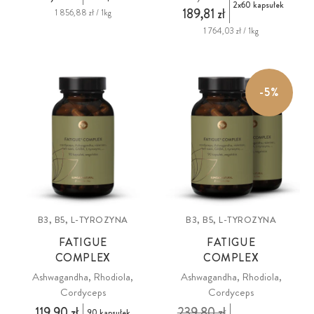
2x60 kapsułek
189,81 zł
1 856,88 zł / 1kg
1 764,03 zł / 1kg
-5%
B3, B5, L-TYROZYNA
B3, B5, L-TYROZYNA
FATIGUE
FATIGUE
COMPLEX
COMPLEX
Ashwagandha, Rhodiola,
Ashwagandha, Rhodiola,
Cordyceps
Cordyceps
119,90 zł
239,80 zł
90 kapsułek