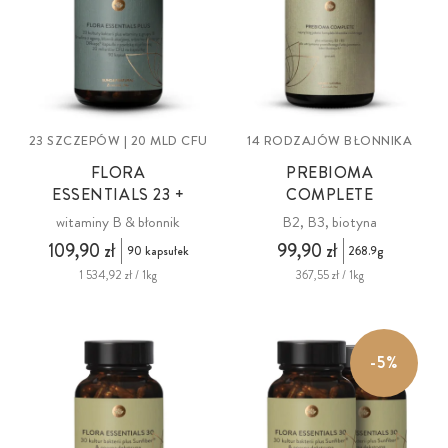
23 SZCZEPÓW | 20 MLD CFU
14 RODZAJÓW BŁONNIKA
FLORA
PREBIOMA
ESSENTIALS 23 +
COMPLETE
witaminy B & błonnik
B2, B3, biotyna
109,90 zł
99,90 zł
90 kapsułek
268.9g
1 534,92 zł / 1kg
367,55 zł / 1kg
-5%