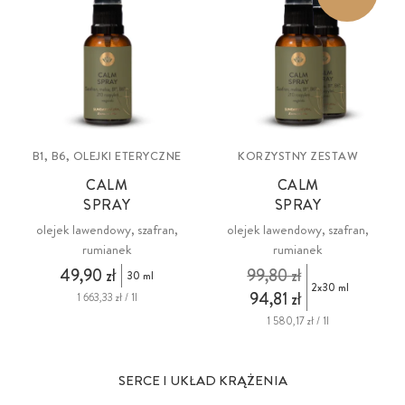
B1, B6, OLEJKI ETERYCZNE
KORZYSTNY ZESTAW
CALM
CALM
SPRAY
SPRAY
olejek lawendowy, szafran,
olejek lawendowy, szafran,
rumianek
rumianek
49,90 zł
99,80 zł
30 ml
2x30 ml
94,81 zł
1 663,33 zł / 1l
1 580,17 zł / 1l
SERCE I UKŁAD KRĄŻENIA