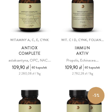
WITAMINY A, C, E, CYNK
WIT. C I D, CYNK, FOLIAN...
ANTIOX
IMMUN
COMPLETE
AKTIV
astaksantyna, OPC, NAC...
Propolis, Echinacea...
109,90 zł
109,90 zł
60 kapsułek
60 kapsułek
2 280,08 zł / 1kg
2 782,28 zł / 1kg
-5%