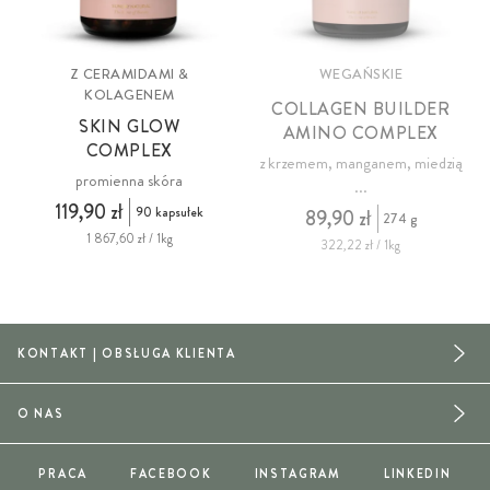
Z CERAMIDAMI &
WEGAŃSKIE
KOLAGENEM
COLLAGEN BUILDER
SKIN GLOW
AMINO COMPLEX
COMPLEX
z krzemem, manganem, miedzią
promienna skóra
...
119,90 zł
90 kapsułek
89,90 zł
274 g
1 867,60 zł / 1kg
322,22 zł / 1kg
KONTAKT | OBSŁUGA KLIENTA
O NAS
PRACA
FACEBOOK
INSTAGRAM
LINKEDIN