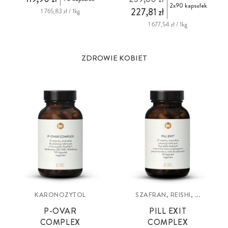
2x90 kapsułek
227,81 zł
1 765,83 zł / 1kg
1 677,54 zł / 1kg
ZDROWIE KOBIET
KARONOZYTOL
SZAFRAN, REISHI, ...
P-OVAR
PILL EXIT
COMPLEX
COMPLEX