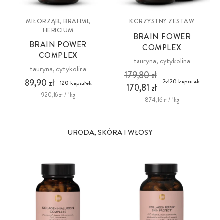
MIŁORZĄB, BRAHMI,
KORZYSTNY ZESTAW
HERICIUM
BRAIN POWER
BRAIN POWER
COMPLEX
COMPLEX
tauryna, cytykolina
tauryna, cytykolina
179,80 zł
89,90 zł
2x120 kapsułek
120 kapsułek
170,81 zł
920,16 zł / 1kg
874,16 zł / 1kg
URODA, SKÓRA I WŁOSY