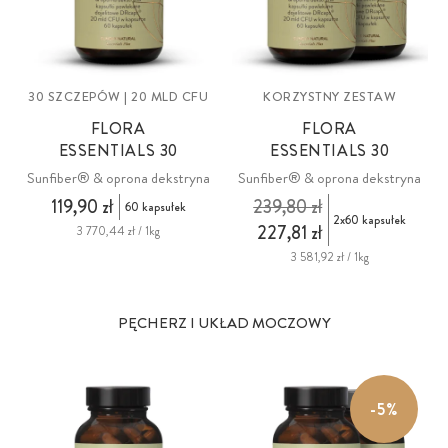
30 SZCZEPÓW | 20 MLD CFU
KORZYSTNY ZESTAW
FLORA
FLORA
ESSENTIALS 30
ESSENTIALS 30
Sunfiber® & oprona dekstryna
Sunfiber® & oprona dekstryna
119,90 zł
239,80 zł
60 kapsułek
2x60 kapsułek
227,81 zł
3 770,44 zł / 1kg
3 581,92 zł / 1kg
PĘCHERZ I UKŁAD MOCZOWY
-5%