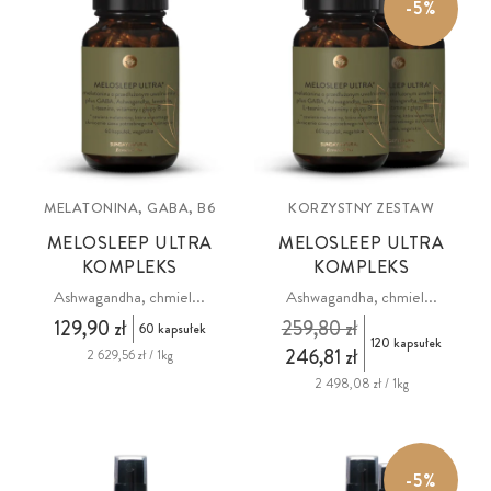
-5%
MELATONINA, GABA, B6
KORZYSTNY ZESTAW
MELOSLEEP ULTRA
MELOSLEEP ULTRA
KOMPLEKS
KOMPLEKS
Ashwagandha, chmiel...
Ashwagandha, chmiel...
129,90 zł
259,80 zł
60 kapsułek
120 kapsułek
246,81 zł
2 629,56 zł / 1kg
2 498,08 zł / 1kg
-5%