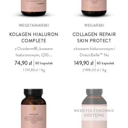
WEGETARIAŃSKI
WEGAŃSKI
KOLAGEN HIALURON
COLLAGEN REPAIR
COMPLETE
SKIN PROTECT
z Ovoderm®, kwasem
z kwasem hialuronowym i
hialuronowym, Q10...
DracoBelle™ Nu
74,90 zł
149,90 zł
60 kapsułek
60 kapsułek
1 741,86 zł / 1kg
2 998,00 zł / 1kg
WKRÓTCE PONOWNIE
DOSTĘPNE