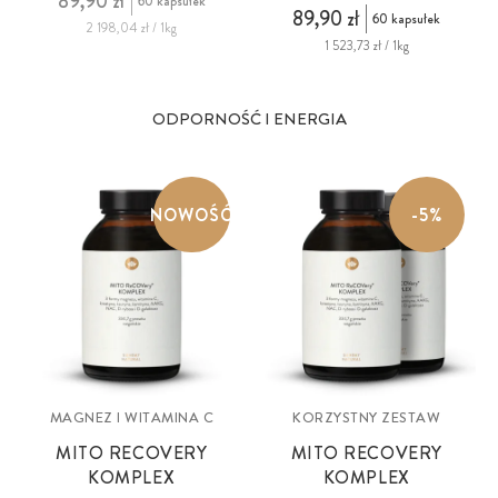
89,90 zł
60 kapsułek
89,90 zł
60 kapsułek
2 198,04 zł / 1kg
1 523,73 zł / 1kg
ODPORNOŚĆ I ENERGIA
NOWOŚĆ
-5%
MAGNEZ I WITAMINA C
KORZYSTNY ZESTAW
MITO RECOVERY
MITO RECOVERY
KOMPLEX
KOMPLEX