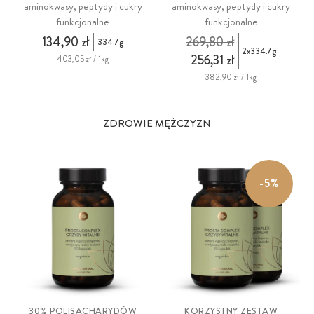
aminokwasy, peptydy i cukry
aminokwasy, peptydy i cukry
funkcjonalne
funkcjonalne
134,90 zł
269,80 zł
334.7g
2x334.7g
256,31 zł
403,05 zł / 1kg
382,90 zł / 1kg
ZDROWIE MĘŻCZYZN
-5%
30% POLISACHARYDÓW
KORZYSTNY ZESTAW