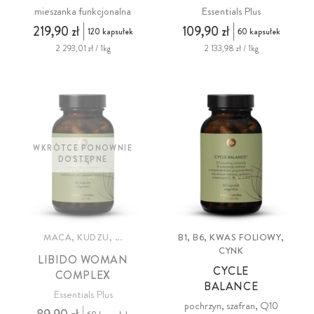
mieszanka funkcjonalna
Essentials Plus
219,90 zł
109,90 zł
120 kapsułek
60 kapsułek
2 293,01 zł / 1kg
2 133,98 zł / 1kg
WKRÓTCE PONOWNIE
DOSTĘPNE
MACA, KUDZU, ...
B1, B6, KWAS FOLIOWY,
CYNK
LIBIDO WOMAN
CYCLE
COMPLEX
BALANCE
Essentials Plus
pochrzyn, szafran, Q10