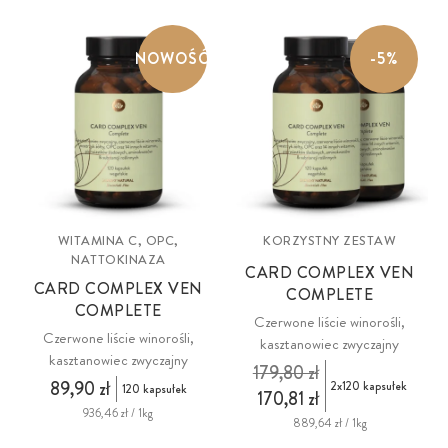
NOWOŚĆ
-5%
WITAMINA C, OPC,
KORZYSTNY ZESTAW
NATTOKINAZA
CARD COMPLEX VEN
CARD COMPLEX VEN
COMPLETE
COMPLETE
Czerwone liście winorośli,
Czerwone liście winorośli,
kasztanowiec zwyczajny
kasztanowiec zwyczajny
179,80 zł
89,90 zł
2x120 kapsułek
120 kapsułek
170,81 zł
936,46 zł / 1kg
889,64 zł / 1kg