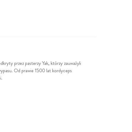
ryty przez pasterzy Yak, którzy zauważyli
 wypasu. Od prawie 1500 lat kordyceps
i.