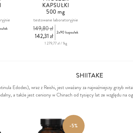
I
KAPSUŁKI
500 mg
ryjnie
testowane laboratoryjnie
149,80 zł
sułek
2x90 kapsułek
142,31 zł
1 279,77 zł / 1kg
SHIITAKE
ntinula Edodes), wraz z Reishi, jest uważany za najważniejszy grzyb wi
adalny, a także jest ceniony w Chinach od tysięcy lat ze względu n
-5%