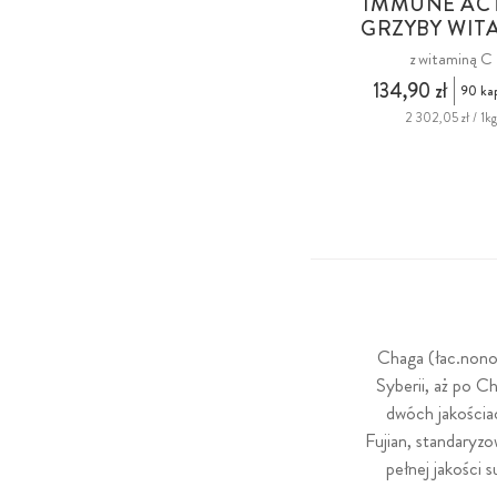
IMMUNE AC
GRZYBY WIT
z witaminą C
134,90 zł
90 ka
2 302,05 zł / 1k
Chaga (łac.nonot
Syberii, aż po C
dwóch jakościa
Fujian, standaryz
pełnej jakości