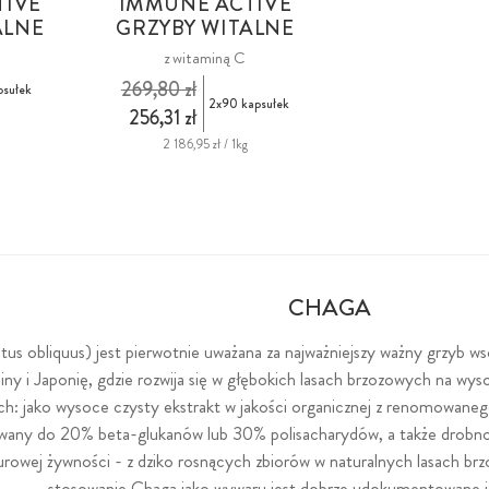
TIVE
IMMUNE ACTIVE
ALNE
GRZYBY WITALNE
z witaminą C
269,80 zł
psułek
2x90 kapsułek
256,31 zł
g
2 186,95 zł / 1kg
CHAGA
us obliquus) jest pierwotnie uważana za najważniejszy ważny grzyb wsc
hiny i Japonię, gdzie rozwija się w głębokich lasach brzozowych na 
ch: jako wysoce czysty ekstrakt w jakości organicznej z renomowan
owany do 20% beta-glukanów lub 30% polisacharydów, a także drobno z
 surowej żywności - z dziko rosnących zbiorów w naturalnych lasach 
stosowanie Chaga jako wywaru jest dobrze udokumentowane i