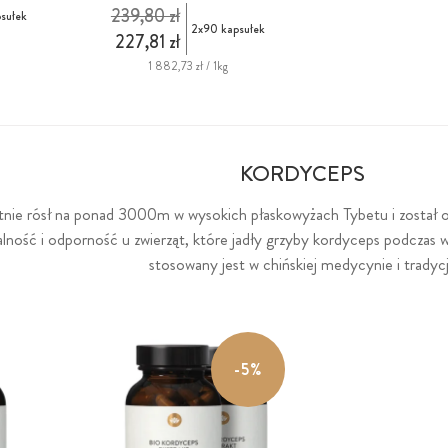
239,80 zł
sułek
2x90 kapsułek
227,81 zł
1 882,73 zł / 1kg
KORDYCEPS
nie rósł na ponad 3000m w wysokich płaskowyżach Tybetu i został odk
alność i odporność u zwierząt, które jadły grzyby kordyceps podczas
stosowany jest w chińskiej medycynie i tradycj
-5%