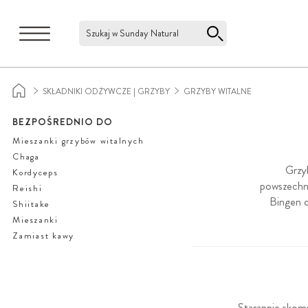
Szukaj w Sunday Natural
SKŁADNIKI ODŻYWCZE | GRZYBY
GRZYBY WITALNE
BEZPOŚREDNIO DO
Mieszanki grzybów witalnych
Chaga
Grzy
Kordyceps
powszechni
Reishi
Bingen c
Shiitake
Mieszanki
Zamiast kawy
Starannie skom