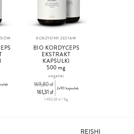
RYDÓW
KORZYSTNY ZESTAW
CEPS
BIO KORDYCEPS
T
EKSTRAKT
I
KAPSUŁKI
500 mg
wegański
169,80 zł
sułek
2x90 kapsułek
161,31 zł
1 450,63 zł / 1kg
REISHI