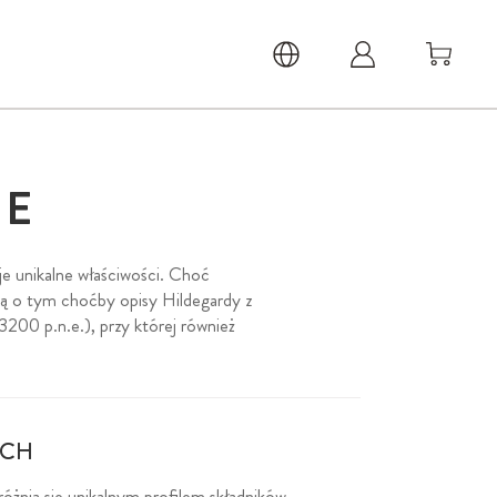
NE
je unikalne właściwości. Choć
zą o tym choćby opisy Hildegardy z
200 p.n.e.), przy której również
YCH
żnia się unikalnym profilem składników