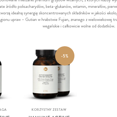
te źródło polisacharydów, beta-glukanów, witamin, minerałów, pier
tworzą idealną synergię skoncentrowanych składników w jakości ekolo
onu upraw – Gutian w hrabstwie Fujian, znanego z wielowiekowej tr
wegańskie i całkowicie wolne od dodatków.
-5%
HAGA
KORZYSTNY ZESTAW