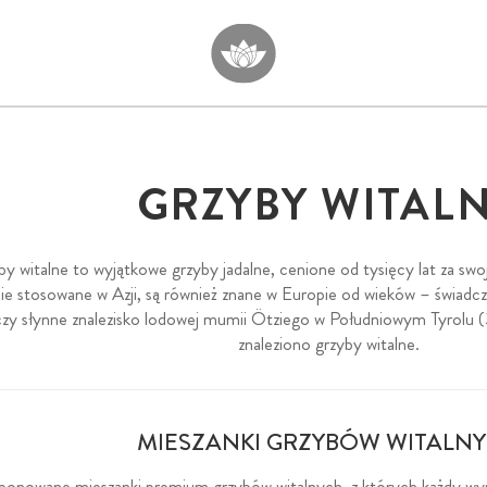
GRZYBY WITAL
by witalne to wyjątkowe grzyby jadalne, cenione od tysięcy lat za swo
e stosowane w Azji, są również znane w Europie od wieków – świadc
zy słynne znalezisko lodowej mumii Ötziego w Południowym Tyrolu (3
znaleziono grzyby witalne.
MIESZANKI GRZYBÓW WITALN
ponowane mieszanki premium grzybów witalnych, z których każdy wyró