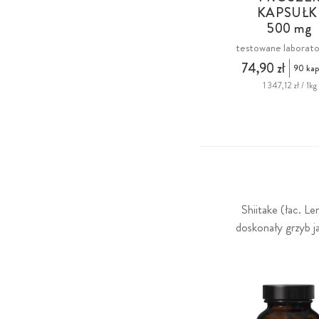
KAPSUŁK
500 mg
testowane laborato
74,90 zł
90 kap
1 347,12 zł / 1kg
Shiitake (łac. Le
doskonały grzyb j