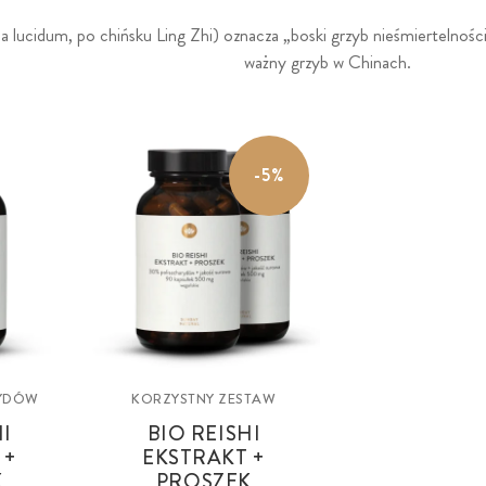
lucidum, po chińsku Ling Zhi) oznacza „boski grzyb nieśmiertelności” 
ważny grzyb w Chinach.
-5%
RYDÓW
KORZYSTNY ZESTAW
HI
BIO REISHI
 +
EKSTRAKT +
K
PROSZEK