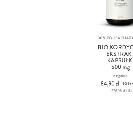
30% POLISACHA
BIO KORDY
EKSTRAK
KAPSUŁK
500 mg
wegański
84,90 zł
90 kap
1 526,98 zł / 1kg