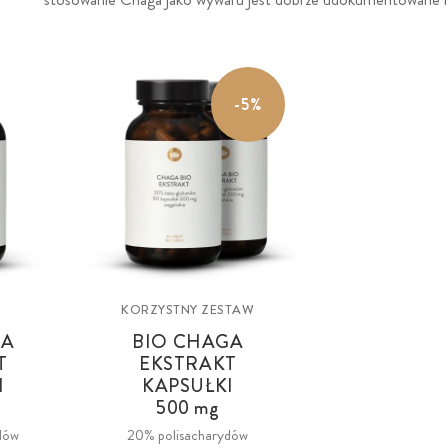
-5%
KORZYSTNY ZESTAW
GA
BIO CHAGA
T
EKSTRAKT
I
KAPSUŁKI
500 mg
dów
20% polisacharydów