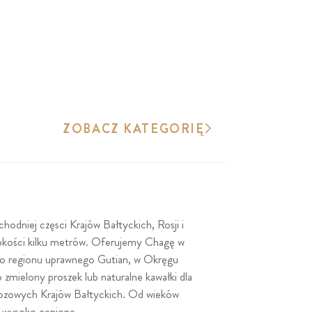
ZOBACZ KATEGORIĘ
hodniej częsci Krajów Bałtyckich, Rosji i
wysokości kilku metrów. Oferujemy Chagę w
ego regionu uprawnego Gutian, w Okręgu
mielony proszek lub naturalne kawałki dla
brzozowych Krajów Bałtyckich. Od wieków
 wysoko cenione.