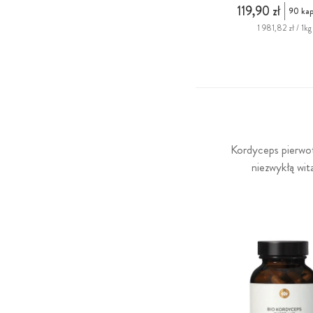
119,90 zł
90 kap
1 981,82 zł / 1kg
Kordyceps pierwot
niezwykłą wit