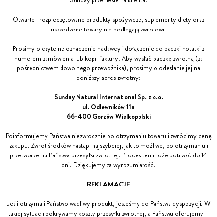
Sunday przeniesie na klienta.
Otwarte i rozpieczętowane produkty spożywcze, suplementy diety oraz
uszkodzone towary nie podlegają zwrotowi.
Prosimy o czytelne oznaczenie nadawcy i dołączenie do paczki notatki z
numerem zamówienia lub kopii faktury! Aby wysłać paczkę zwrotną (za
pośrednictwem dowolnego przewoźnika), prosimy o odesłanie jej na
poniższy adres zwrotny:
Sunday Natural International Sp. z o.o.
ul. Odlewników 11a
66-400 Gorzów Wielkopolski
Poinformujemy Państwa niezwłocznie po otrzymaniu towaru i zwrócimy cenę
zakupu. Zwrot środków nastąpi najszybciej, jak to możliwe, po otrzymaniu i
przetworzeniu Państwa przesyłki zwrotnej. Proces ten może potrwać do 14
dni. Dziękujemy za wyrozumiałość.
REKLAMACJE
Jeśli otrzymali Państwo wadliwy produkt, jesteśmy do Państwa dyspozycji. W
takiej sytuacji pokrywamy koszty przesyłki zwrotnej, a Państwu oferujemy –