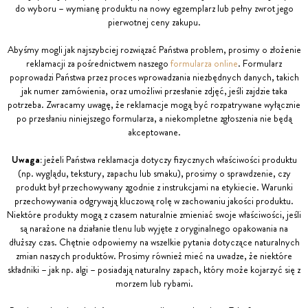
do wyboru – wymianę produktu na nowy egzemplarz lub pełny zwrot jego
pierwotnej ceny zakupu.
Abyśmy mogli jak najszybciej rozwiązać Państwa problem, prosimy o złożenie
reklamacji za pośrednictwem naszego
formularza online
. Formularz
poprowadzi Państwa przez proces wprowadzania niezbędnych danych, takich
jak numer zamówienia, oraz umożliwi przesłanie zdjęć, jeśli zajdzie taka
potrzeba. Zwracamy uwagę, że reklamacje mogą być rozpatrywane wyłącznie
po przesłaniu niniejszego formularza, a niekompletne zgłoszenia nie będą
akceptowane.
Uwaga:
jeżeli Państwa reklamacja dotyczy fizycznych właściwości produktu
(np. wyglądu, tekstury, zapachu lub smaku), prosimy o sprawdzenie, czy
produkt był przechowywany zgodnie z instrukcjami na etykiecie. Warunki
przechowywania odgrywają kluczową rolę w zachowaniu jakości produktu.
Niektóre produkty mogą z czasem naturalnie zmieniać swoje właściwości, jeśli
są narażone na działanie tlenu lub wyjęte z oryginalnego opakowania na
dłuższy czas. Chętnie odpowiemy na wszelkie pytania dotyczące naturalnych
zmian naszych produktów. Prosimy również mieć na uwadze, że niektóre
składniki – jak np. algi – posiadają naturalny zapach, który może kojarzyć się z
morzem lub rybami.