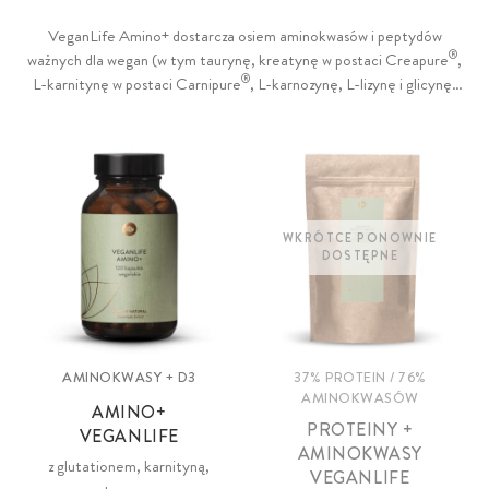
VeganLife Amino+ dostarcza osiem aminokwasów i peptydów
®
ważnych dla wegan (w tym taurynę, kreatynę w postaci Creapure
,
®
L-karnitynę w postaci Carnipure
, L-karnozynę, L-lizynę i glicynę)
oraz witaminę D, elastycznie dozowaną w zależności od potrzeb.
Wegańskie białko w proszku VeganLife Protein + Aminos (37%
zawartości białka, 76% aminokwasów) dostarcza ośmiu niezbędnych
aminokwasów, specjalnie i MAP-oriented dostosowanych z 7 nasion
roślin i jest uzupełnione 6 ważnymi aminokwasami i peptydami.
WKRÓTCE PONOWNIE
DOSTĘPNE
AMINOKWASY + D3
37% PROTEIN / 76%
AMINOKWASÓW
AMINO+
PROTEINY +
VEGANLIFE
AMINOKWASY
z glutationem, karnityną,
VEGANLIFE