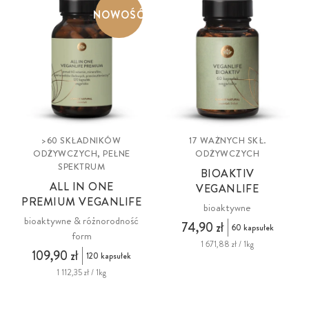
podstawowy suplement dla początkujących, VeganLife Essentials
NOWOŚĆ
Plus - multiwitamina z rozszerzonym składem, VeganLife Bioactive -
kompleks bioaktywnych składników odżywczych oraz All in One -
najwyższej jakości suplement diety o pełnym spektrum działania,
zawierający pełną gamę sprawdzonych substancji roślinnych i
koenzymów w matrycy superfoods, jagód i warzyw. Wybierz
VeganLife i zadbaj o pełnię zdrowia na diecie roślinnej!
>60 SKŁADNIKÓW
17 WAŻNYCH SKŁ.
ODŻYWCZYCH, PEŁNE
ODŻYWCZYCH
SPEKTRUM
BIOAKTIV
ALL IN ONE
VEGANLIFE
PREMIUM VEGANLIFE
bioaktywne
bioaktywne & różnorodność
74,90 zł
60 kapsułek
form
1 671,88 zł / 1kg
109,90 zł
120 kapsułek
1 112,35 zł / 1kg