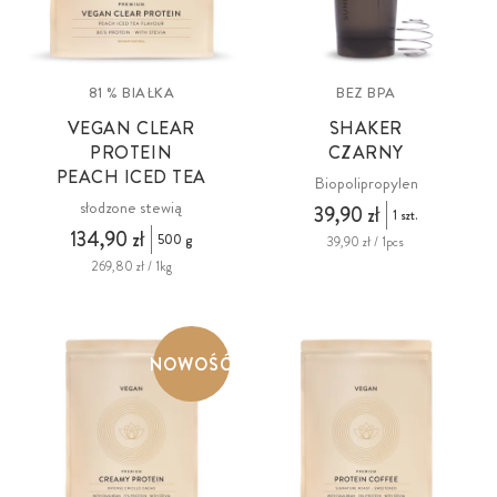
81 % BIAŁKA
BEZ BPA
VEGAN CLEAR
SHAKER
PROTEIN
CZARNY
PEACH ICED TEA
Biopolipropylen
słodzone stewią
39,90 zł
1 szt.
134,90 zł
500 g
39,90 zł / 1pcs
269,80 zł / 1kg
NOWOŚĆ