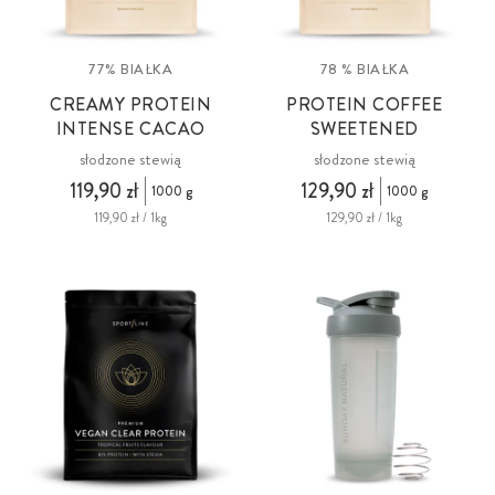
77% BIAŁKA
78 % BIAŁKA
CREAMY PROTEIN
PROTEIN COFFEE
INTENSE CACAO
SWEETENED
słodzone stewią
słodzone stewią
119,90 zł
129,90 zł
1000 g
1000 g
119,90 zł / 1kg
129,90 zł / 1kg