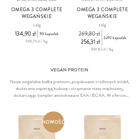
OMEGA 3 COMPLETE
OMEGA 3 COMPLETE
WEGAŃSKIE
WEGAŃSKIE
z alg
z alg
134,90 zł
269,80 zł
90 kapsułek
2x90 kapsułek
256,31 zł
938,76 zł / 1kg
891,82 zł / 1kg
VEGAN PROTEIN
Nasze wegańskie białka premium, pozyskiwane z roślinnych źródeł,
skutecznie wspierają budowę i utrzymanie masy mięśniowej,
dostarczając komplet aminokwasów EAA i BCAA. W ofercie
znajdziesz wysokiej jakości mieszanki białkowe 3K i 12K do
przygotowania kremowych shake’ów, aromatyczne kawy
proteinowe, wegańskie batony proteinowe oraz owocowe proszki
NOWOŚĆ
białkowe do przygotowania lekkich i orzeźwiających napojów. To
doskonałe wsparcie przed treningiem, w jego trakcie i po
zakończeniu, a także podczas redukcji i przy diecie wegańskiej.