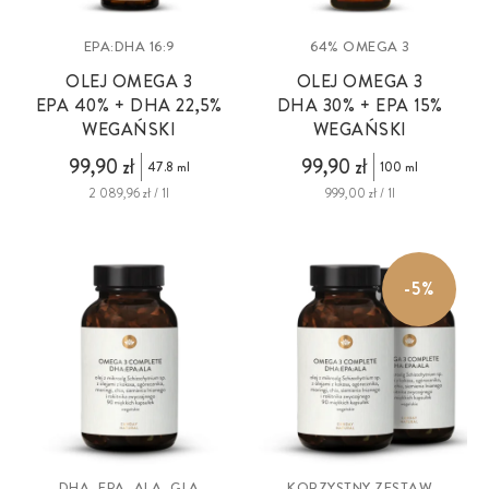
EPA:DHA 16:9
64% OMEGA 3
OLEJ OMEGA 3
OLEJ OMEGA 3
EPA 40% + DHA 22,5%
DHA 30% + EPA 15%
WEGAŃSKI
WEGAŃSKI
99,90 zł
99,90 zł
47.8 ml
100 ml
2 089,96 zł / 1l
999,00 zł / 1l
-5%
DHA, EPA, ALA, GLA
KORZYSTNY ZESTAW