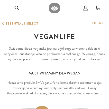
FILTR
ESSENTIALS SELECT
VEGANLIFE
Świadoma dieta wegańska jest na ogół bogata w cenne składniki
odżywcze i substancje witalne pochodzenia roślinnego. Wymaga jednak
wystarczającej różnorodności w menu, aby optymalnie dostarczyć
organizmowi wszystkie grupy składników odżywczych. Warto jednak
pamiętać, że niektóre składniki odżywcze są słabo dostępne w diecie
MULTIWITAMINY DLA WEGAN
roślinnej, stąd uzupełnienie ich suplementami jest uzasadnione. Nasza
seria produktów VEGANLIFE to mieszanki premium do
Nasza seria produktów VeganLife to kompaktowa suplementacja,
ukierunkowanego dostarczania potencjalnie krytycznych składników
zawierająca witaminy, minerały, pierwiastki śladowe i kwasy
odżywczych w diecie wegańskiej i wegetariańskiej.
tłuszczowe – składniki szczególnie ważne i często kluczowe w diecie
wegańskiej. Wszystko w optymalnych proporcjach i szerokiej gamie
form! Wśród produktów tej serii znajdują się: Essentials VeganLife-