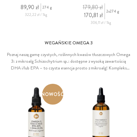
89,90 zł
179,80 zł
274 g
2x274 g
170,81 zł
322,22 zł / 1kg
306,11 zł / 1kg
WEGAŃSKIE OMEGA 3
Poznaj naszą gamę czystych, roślinnych kwasów tłuszczowych Omega
3: z mikroalg Schizochytrium sp.: dostępne z wysoką zawartością
DHA i/lub EPA – to czysta esencja prosto z mikroalg! Kompleks
Omega 3 w oleju MCT: bogactwo kwasów tłuszczowych z
ogórecznika, chia, moringi, siemienia lnianego i rokitnika,
dostarczające cennych ALA, GLA i kwasu oleinowego. Kompleks
NOWOŚĆ
Omega 3 premium z oliwy z oliwek z pierwszego tłoczenia: połączenie
wysokiej zawartości polifenoli (aż 7%), oleju z alg (40% DHA) i oleju
lnianego (bogatego w ALA) – dla wszechstronnego wsparcia!