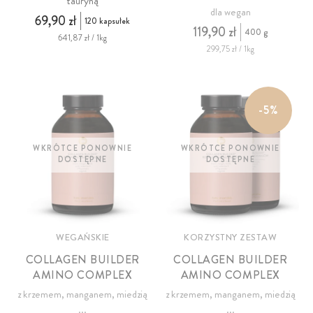
tauryną
dla wegan
69,90 zł
120 kapsułek
119,90 zł
400 g
641,87 zł / 1kg
299,75 zł / 1kg
-5%
WKRÓTCE PONOWNIE
WKRÓTCE PONOWNIE
DOSTĘPNE
DOSTĘPNE
WEGAŃSKIE
KORZYSTNY ZESTAW
COLLAGEN BUILDER
COLLAGEN BUILDER
AMINO COMPLEX
AMINO COMPLEX
z krzemem, manganem, miedzią
z krzemem, manganem, miedzią
...
...