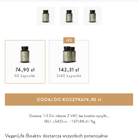
-5%
74,90 zł
142,31 zł
60 kapsułek
2x60 kapsułek
DODAJ DO KOSZYKA
74,90 zł
Dostawa:
1-3 Dni robocze
Z VAT, bez
kosztów wysyłki
.,
SKU
5433
1 671,88 zł / 1kg
N
CPL
VeganLife Bioaktiv dostarcza wszystkich potencjalnie