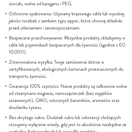
otoczki, wolne od karagenu i PEG.
Ochronne opakowania: Używamy brązowego szkła lub wysokiej
jakości torebek z zamkiem typu zipper, które chronią składniki
przed utlenianiem i zanieczyszczeniami.
Bezpieczne przechowywanie: Wszystkie produkty składujemy w
szkle lub pojemnikach bezpiecznych dla żywności (zgodnie z EG
10/2011).
Zrównoważona wysyłka: Twoje zamówienie dotrze w
certyfikowanych, ekologicznych kartonach przeznaczonych do
transportu żywności.
Gwarancja 100% czystości: Nasze produkty są całkowicie wolne
od stearynianu magnezu, nanocząsteczek (bez wyjątków
ustawowych), GMO, sztucznych barwników, aromatów oraz
dwutlenku tytanu.
Bez ukrytego cukru: Dodatek cukru lub substancji słodzących
stosujemy wyłącznie wtedy, gdy jest to absolutnie niezbędne ze
względów funkcjonalnych lub specyfiki produktu.