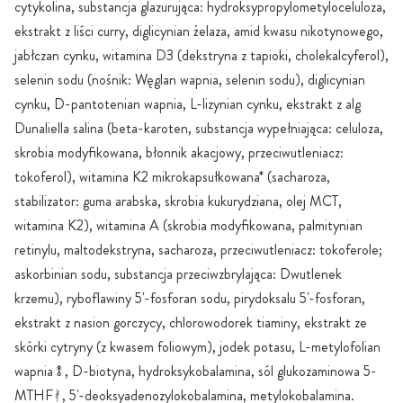
cytykolina, substancja glazurująca: hydroksypropylometyloceluloza,
ekstrakt z liści curry, diglicynian żelaza, amid kwasu nikotynowego,
jabłczan cynku, witamina D3 (dekstryna z tapioki, cholekalcyferol),
selenin sodu (nośnik: Węglan wapnia, selenin sodu), diglicynian
cynku, D-pantotenian wapnia, L-lizynian cynku, ekstrakt z alg
Dunaliella salina (beta-karoten, substancja wypełniająca: celuloza,
skrobia modyfikowana, błonnik akacjowy, przeciwutleniacz:
tokoferol), witamina K2 mikrokapsułkowana* (sacharoza,
stabilizator: guma arabska, skrobia kukurydziana, olej MCT,
witamina K2), witamina A (skrobia modyfikowana, palmitynian
retinylu, maltodekstryna, sacharoza, przeciwutleniacz: tokoferole;
askorbinian sodu, substancja przeciwzbrylająca: Dwutlenek
krzemu), ryboflawiny 5'-fosforan sodu, pirydoksalu 5'-fosforan,
ekstrakt z nasion gorczycy, chlorowodorek tiaminy, ekstrakt ze
skórki cytryny (z kwasem foliowym), jodek potasu, L-metylofolian
wapnia⥉, D-biotyna, hydroksykobalamina, sól glukozaminowa 5-
MTHFᚯ, 5'-deoksyadenozylokobalamina, metylokobalamina.