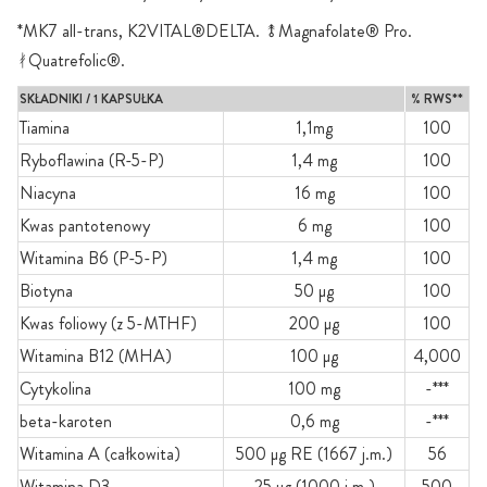
*MK7 all-trans, K2VITAL®DELTA. ⥉Magnafolate® Pro.
ᚯQuatrefolic®.
SKŁADNIKI / 1 KAPSUŁKA
% RWS**
Tiamina
1,1mg
100
Ryboflawina (R-5-P)
1,4 mg
100
Niacyna
16 mg
100
Kwas pantotenowy
6 mg
100
Witamina B6 (P-5-P)
1,4 mg
100
Biotyna
50 µg
100
Kwas foliowy (z 5-MTHF)
200 µg
100
Witamina B12 (MHA)
100 µg
4,000
Cytykolina
100 mg
-***
beta-karoten
0,6 mg
-***
Witamina A (całkowita)
500 µg RE (1667 j.m.)
56
Witamina D3
25 µg (1000 j.m.)
500