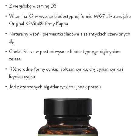
Z wegańską witaminą D3
Witamina K2 w wysoce biodostępnej formie MK-7 all-trans jako
Original K2Vital® firmy Kappa
Naturalny wapń i pierwiastki śladowe z atlantyckich czerwonych
alg
Chelat żelaza w postaci wysoce biodostępnego diglicynianu
żelaza
Różnorodne formy cynku: jabłczan cynku, diglicynian cynku i
lizynian cynku
Jod z czerwonych alg atlantyckich i jodek potasu