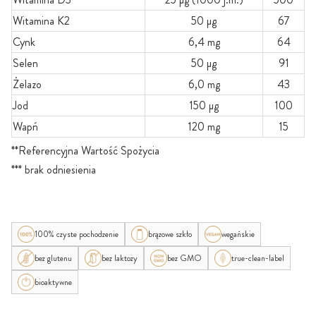
Witamina K2
50 µg
67
Cynk
6,4 mg
64
Selen
50 µg
91
Żelazo
6,0 mg
43
Jod
150 µg
100
Wapń
120 mg
15
**Referencyjna Wartość Spożycia
*** brak odniesienia
100% czyste pochodzenie
brązowe szkło
wegańskie
bez glutenu
bez laktozy
bez GMO
true-clean-label
bioaktywne