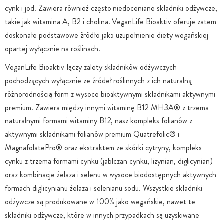
cynk i jod. Zawiera również często niedoceniane składniki odżywcze,
takie jak witamina A, B2 i cholina. VeganLife Bioaktiv oferuje zatem
doskonałe podstawowe źródło jako uzupełnienie diety wegańskiej
opartej wyłącznie na roślinach.
VeganLife Bioaktiv łączy zalety składników odżywczych
pochodzących wyłącznie ze źródeł roślinnych z ich naturalną
różnorodnością form z wysoce bioaktywnymi składnikami aktywnymi
premium. Zawiera między innymi witaminę B12 MH3A® z trzema
naturalnymi formami witaminy B12, nasz kompleks folianów z
aktywnymi składnikami folianów premium Quatrefolic® i
MagnafolatePro® oraz ekstraktem ze skórki cytryny, kompleks
cynku z trzema formami cynku (jabłczan cynku, lizynian, diglicynian)
oraz kombinacje żelaza i selenu w wysoce biodostępnych aktywnych
formach diglicynianu żelaza i selenianu sodu. Wszystkie składniki
odżywcze są produkowane w 100% jako wegańskie, nawet te
składniki odżywcze, które w innych przypadkach są uzyskiwane