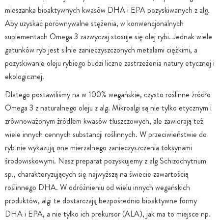
mieszanka bioaktywnych kwasów DHA i EPA pozyskiwanych z alg.
Aby uzyskać porównywalne stężenia, w konwencjonalnych
suplementach Omega 3 zazwyczaj stosuje się olej rybi. Jednak wiele
gatunków ryb jest silnie zanieczyszczonych metalami ciężkimi, a
pozyskiwanie oleju rybiego budzi liczne zastrzeżenia natury etycznej i
ekologicznej.
Dlatego postawiliśmy na w 100% wegańskie, czysto roślinne źródło
Omega 3 z naturalnego oleju z alg. Mikroalgi są nie tylko etycznym i
zrównoważonym źródłem kwasów tłuszczowych, ale zawierają też
wiele innych cennych substancji roślinnych. W przeciwieństwie do
ryb nie wykazują one mierzalnego zanieczyszczenia toksynami
środowiskowymi. Nasz preparat pozyskujemy z alg Schizochytrium
sp., charakteryzujących się najwyższą na świecie zawartością
roślinnego DHA. W odróżnieniu od wielu innych wegańskich
produktów, algi te dostarczają bezpośrednio bioaktywne formy
DHA i EPA, a nie tylko ich prekursor (ALA), jak ma to miejsce np.