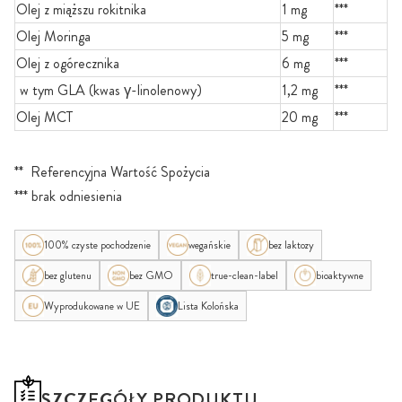
Olej z miąższu rokitnika
1 mg
***
Olej Moringa
5 mg
***
Olej z ogórecznika
6 mg
***
w tym GLA (kwas γ-linolenowy)
1,2 mg
***
Olej MCT
20 mg
***
** Referencyjna Wartość Spożycia
*** brak odniesienia
100% czyste pochodzenie
wegańskie
bez laktozy
bez glutenu
bez GMO
true-clean-label
bioaktywne
Wyprodukowane w UE
Lista Kolońska
SZCZEGÓŁY PRODUKTU