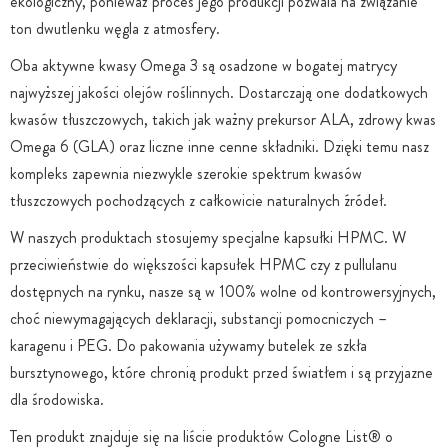
ekologiczny, ponieważ proces jego produkcji pozwala na związanie
ton dwutlenku węgla z atmosfery.
Oba aktywne kwasy Omega 3 są osadzone w bogatej matrycy
najwyższej jakości olejów roślinnych. Dostarczają one dodatkowych
kwasów tłuszczowych, takich jak ważny prekursor ALA, zdrowy kwas
Omega 6 (GLA) oraz liczne inne cenne składniki. Dzięki temu nasz
kompleks zapewnia niezwykle szerokie spektrum kwasów
tłuszczowych pochodzących z całkowicie naturalnych źródeł.
W naszych produktach stosujemy specjalne kapsułki HPMC. W
przeciwieństwie do większości kapsułek HPMC czy z pullulanu
dostępnych na rynku, nasze są w 100% wolne od kontrowersyjnych,
choć niewymagających deklaracji, substancji pomocniczych –
karagenu i PEG. Do pakowania używamy butelek ze szkła
bursztynowego, które chronią produkt przed światłem i są przyjazne
dla środowiska.
Ten produkt znajduje się na liście produktów Cologne List® o