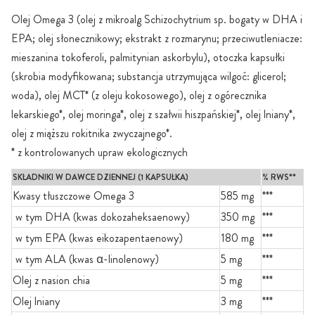
Olej Omega 3 (olej z mikroalg Schizochytrium sp. bogaty w DHA i
EPA; olej słonecznikowy; ekstrakt z rozmarynu; przeciwutleniacze:
mieszanina tokoferoli, palmitynian askorbylu), otoczka kapsułki
(skrobia modyfikowana; substancja utrzymująca wilgoć: glicerol;
woda), olej MCT* (z oleju kokosowego), olej z ogórecznika
lekarskiego*, olej moringa*, olej z szałwii hiszpańskiej*, olej lniany*,
olej z miąższu rokitnika zwyczajnego*.
* z kontrolowanych upraw ekologicznych
SKŁADNIKI W DAWCE DZIENNEJ (1 KAPSUŁKA)
% RWS**
Kwasy tłuszczowe Omega 3
585 mg
***
w tym DHA (kwas dokozaheksaenowy)
350 mg
***
w tym EPA (kwas eikozapentaenowy)
180 mg
***
w tym ALA (kwas α-linolenowy)
5 mg
***
Olej z nasion chia
5 mg
***
Olej lniany
3 mg
***