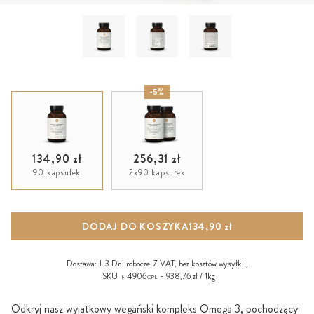
-5%
134,90 zł
256,31 zł
90 kapsułek
2x90 kapsułek
DODAJ DO KOSZYKA
134,90 zł
Dostawa:
1-3 Dni robocze
Z VAT, bez
kosztów wysyłki
.,
SKU
4906
938,76 zł / 1kg
N
CPL
Odkryj nasz wyjątkowy wegański kompleks Omega 3, pochodzący