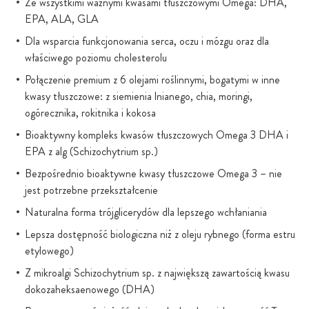
Ze wszystkimi ważnymi kwasami tłuszczowymi Omega: DHA,
EPA, ALA, GLA
Dla wsparcia funkcjonowania serca, oczu i mózgu oraz dla
właściwego poziomu cholesterolu
Połączenie premium z 6 olejami roślinnymi, bogatymi w inne
kwasy tłuszczowe: z siemienia lnianego, chia, moringi,
ogórecznika, rokitnika i kokosa
Bioaktywny kompleks kwasów tłuszczowych Omega 3 DHA i
EPA z alg (Schizochytrium sp.)
Bezpośrednio bioaktywne kwasy tłuszczowe Omega 3 – nie
jest potrzebne przekształcenie
Naturalna forma trójglicerydów dla lepszego wchłaniania
Lepsza dostępność biologiczna niż z oleju rybnego (forma estru
etylowego)
Z mikroalgi Schizochytrium sp. z największą zawartością kwasu
dokozaheksaenowego (DHA)