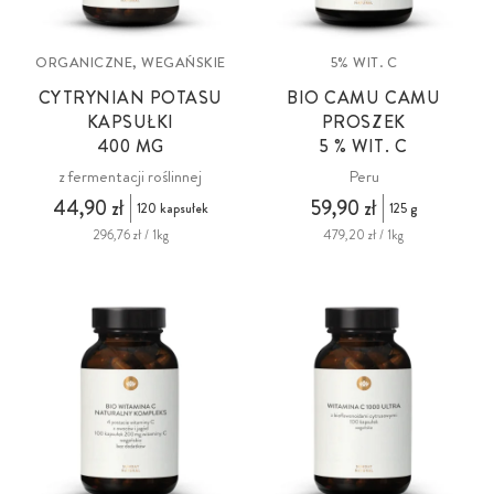
ORGANICZNE, WEGAŃSKIE
5% WIT. C
CYTRYNIAN POTASU
BIO CAMU CAMU
KAPSUŁKI
PROSZEK
400 MG
5 % WIT. C
z fermentacji roślinnej
Peru
44,90 zł
59,90 zł
120 kapsułek
125 g
296,76 zł / 1kg
479,20 zł / 1kg