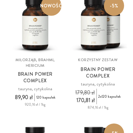
NOWOŚĆ
-5%
DHA, który jest głównym budulcem struktur mózgu. To właśnie one
odpowiadają za prawidłowe przekazywanie sygnałów nerwowych,
wspierają pamięć, koncentrację i zdolność uczenia się. Regularna
suplementacja Omega 3 pomaga więc utrzymać sprawność
umysłową, a także dba o długofalowe zdrowie mózgu i układu
nerwowego.
MIŁORZĄB, BRAHMI,
KORZYSTNY ZESTAW
HERICIUM
BRAIN POWER
BRAIN POWER
COMPLEX
COMPLEX
tauryna, cytykolina
tauryna, cytykolina
179,80 zł
89,90 zł
2x120 kapsułek
120 kapsułek
170,81 zł
920,16 zł / 1kg
874,16 zł / 1kg