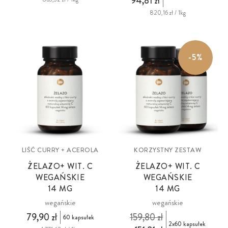
94,81 zł
820,16 zł / 1kg
-5%
LIŚĆ CURRY + ACEROLA
KORZYSTNY ZESTAW
ŻELAZO+ WIT. C
ŻELAZO+ WIT. C
WEGAŃSKIE
WEGAŃSKIE
14 MG
14 MG
wegańskie
wegańskie
79,90 zł
159,80 zł
60 kapsułek
2x60 kapsułek