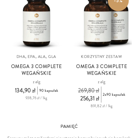
-5%
DHA, EPA, ALA, GLA
KORZYSTNY ZESTAW
OMEGA 3 COMPLETE
OMEGA 3 COMPLETE
WEGAŃSKIE
WEGAŃSKIE
z alg
z alg
134,90 zł
269,80 zł
90 kapsułek
2x90 kapsułek
256,31 zł
938,76 zł / 1kg
891,82 zł / 1kg
PAMIĘĆ