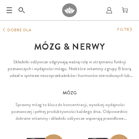
FILTR
DOBRE DLA
MÓZG & NERWY
Składniki odżywcze odgrywają ważną rolę w utrzymaniu funkcji
poznawczych i wydajności mózgu. Niektóre witaminy z grupy B biorą
udział w syntezie neuroprzekaźników i hormonów steroidowych lub
wspierają prawidłowy podział komórek. To samo dotyczy układu
nerwowego jako całości, gdzie składniki odżywcze odgrywają ważną rolę
MÓZG
w utrzymaniu prawidłowego funkcjonowania nerwów, pomagając w
tworzeniu ważnych neuroprzekaźników i utrzymaniu optymalnej
Sprawny mózg to klucz do koncentracji, wysokiej wydajności
transmisji sygnałów.
poznawczej i pełnej produktywności każdego dnia. Odpowiednio
dobrane witaminy i składniki odżywcze wspierają prawidłowe
funkcjonowanie mózgu (DHA), procesy poznawcze (jod, cynk,
żelazo) oraz pracę układu nerwowego (witaminy B6, B9, B12 i jod).
Szczególnie istotne są kwasy tłuszczowe Omega 3, a wśród nich