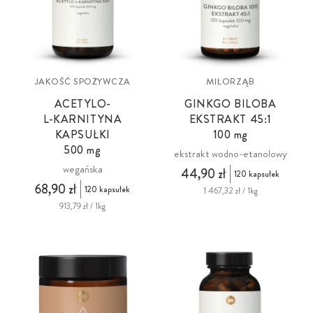
JAKOŚĆ SPOŻYWCZA
MIŁORZĄB
ACETYLO-
GINKGO BILOBA
L-KARNITYNA
EKSTRAKT 45:1
KAPSUŁKI
100 mg
500
mg
ekstrakt wodno-etanolowy
wegańska
44,90 zł
120 kapsułek
68,90 zł
120 kapsułek
1 467,32 zł / 1kg
913,79 zł / 1kg