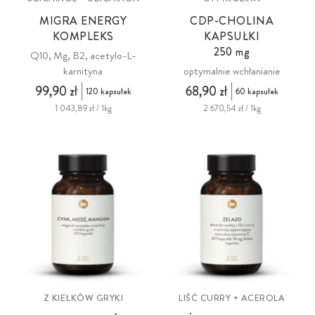
MIGRA ENERGY
CDP-CHOLINA
KOMPLEKS
KAPSUŁKI
250 mg
Q10, Mg, B2, acetylo-L-
karnityna
optymalnie wchłanianie
99,90 zł
68,90 zł
120 kapsułek
60 kapsułek
1 043,89 zł / 1kg
2 670,54 zł / 1kg
Z KIEŁKÓW GRYKI
LIŚĆ CURRY + ACEROLA