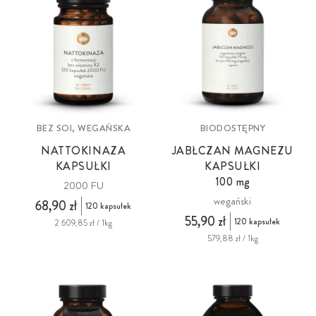
BEZ SOI, WEGAŃSKA
BIODOSTĘPNY
NATTOKINAZA
JABŁCZAN MAGNEZU
KAPSUŁKI
KAPSUŁKI
100 mg
2000 FU
wegański
68,90 zł
120 kapsułek
55,90 zł
120 kapsułek
2 609,85 zł / 1kg
579,88 zł / 1kg