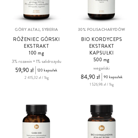
GÓRY AŁTAJ, SYBERIA
30% POLISACHARYDÓW
RÓŻENIEC GÓRSKI
BIO KORDYCEPS
EKSTRAKT
EKSTRAKT
100 mg
KAPSUŁKI
500 mg
3% rozawin + 1% salidrozydu
wegański
59,90 zł
120 kapsułek
84,90 zł
90 kapsułek
2 415,32 zł / 1kg
1 526,98 zł / 1kg