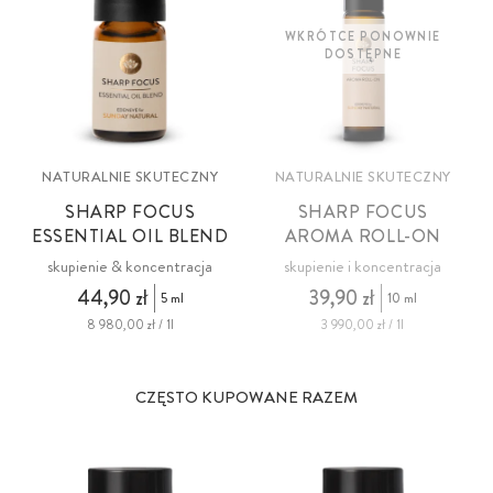
WKRÓTCE PONOWNIE
DOSTĘPNE
NATURALNIE SKUTECZNY
NATURALNIE SKUTECZNY
SHARP FOCUS
SHARP FOCUS
ESSENTIAL OIL BLEND
AROMA ROLL-ON
skupienie & koncentracja
skupienie i koncentracja
44,90 zł
39,90 zł
5 ml
10 ml
8 980,00 zł / 1l
3 990,00 zł / 1l
CZĘSTO KUPOWANE RAZEM