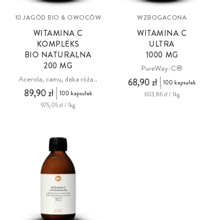
10 JAGÓD BIO & OWOCÓW
WZBOGACONA
WITAMINA C
WITAMINA C
KOMPLEKS
ULTRA
BIO NATURALNA
1000 MG
200 MG
PureWay-C®
Acerola, camu, dzika róża..
68,90 zł
100 kapsułek
89,90 zł
100 kapsułek
603,86 zł / 1kg
975,05 zł / 1kg