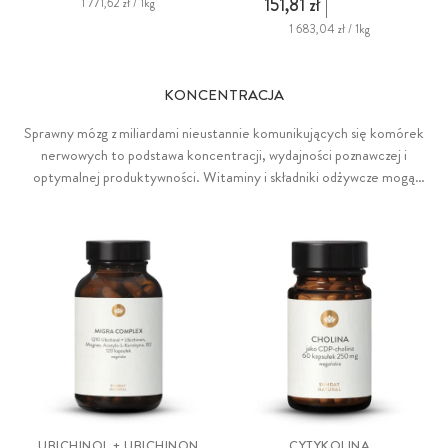
151,81 zł
1 771,62 zł / 1kg
1 683,04 zł / 1kg
KONCENTRACJA
Sprawny mózg z miliardami nieustannie komunikujących się komórek
nerwowych to podstawa koncentracji, wydajności poznawczej i
optymalnej produktywności. Witaminy i składniki odżywcze mogą
znacząco przyczynić się do utrzymania prawidłowego funkcjonowania
mózgu (DHA), sprawności umysłowej (witamina B5) i funkcji
poznawczych (jod, cynk, żelazo). Wapń wspomaga przekazywanie
sygnałów między komórkami nerwowymi, a witamina B5 przyczynia
się do sprawnej syntezy neuroprzekaźników i hormonów
steroidowych.
UBICHINOL + UBICHINON
CYTYKOLINA