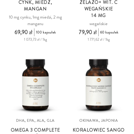
CYNK, MIEDŹ,
ŻELAZO+ WIT. C
MANGAN
WEGAŃSKIE
14 MG
10 mg cynku, 1mg miedzi, 2 mg
manganu
wegańskie
69,90 zł
79,90 zł
100 kapsułek
60 kapsułek
1 073,73 zł / 1kg
1 771,62 zł / 1kg
DHA, EPA, ALA, GLA
OKINAWA, JAPONIA
OMEGA 3 COMPLETE
KORALOWIEC SANGO