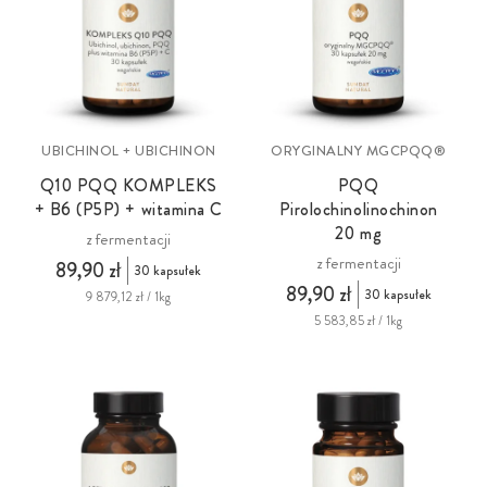
UBICHINOL + UBICHINON
ORYGINALNY MGCPQQ®
Q10 PQQ KOMPLEKS
PQQ
+ B6 (P5P) + witamina C
Pirolochinolinochinon
20 mg
z fermentacji
z fermentacji
89,90 zł
30 kapsułek
89,90 zł
30 kapsułek
9 879,12 zł / 1kg
5 583,85 zł / 1kg