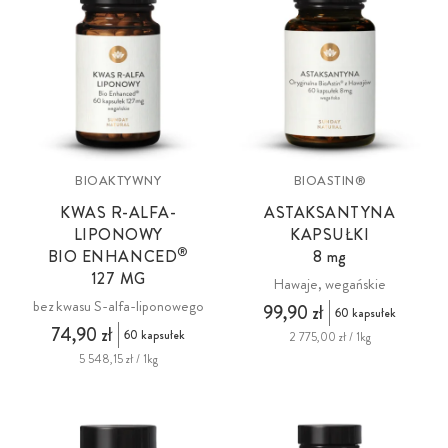
BIOAKTYWNY
BIOASTIN®
KWAS R-ALFA-
ASTAKSANTYNA
LIPONOWY
KAPSUŁKI
®
BIO ENHANCED
8 mg
127 MG
Hawaje, wegańskie
bez kwasu S-alfa-liponowego
99,90 zł
60 kapsułek
74,90 zł
60 kapsułek
2 775,00 zł / 1kg
5 548,15 zł / 1kg