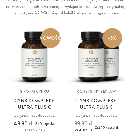
Sprawny mózg z miliardami nieustannie komunikujących się komórek
nerwowych to podstawa pamięci, wydajności poznawczej i optymalnej
produktywności. Witaminy i składniki odżywcze mogą znacząco
przyczynić się do utrzymania prawidłowego funkcjonowania mózgu
(DHA), sprawności umysłowej (witamina B5) i funkcji poznawczych
(jod, cynk, żelazo). Wapń wspomaga przekazywanie sygnałów między
NOWOŚĆ
-5%
komórkami nerwowymi, a witamina B5 przyczynia się do sprawnej
syntezy neuroprzekaźników i hormonów steroidowych.
8 FORM CYNKU
KORZYSTNY ZESTAW
CYNK KOMPLEKS
CYNK KOMPLEKS
ULTRA PLUS C
ULTRA PLUS C
wegański, bez dodatków
wegański, bez dodatków
49,90 zł
99,80 zł
240 kapsułek
2x240 kapsułek
863,32 zł / 1kg