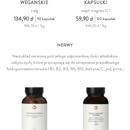
WEGAŃSKIE
KAPSUŁKI
z alg
wapń magnez 2: 1
134,90 zł
59,90 zł
90 kapsułek
120 kapsułek
938,76 zł / 1kg
446,35 zł / 1kg
NERWY
Nasz układ nerwowy potrzebuje odpowiedniej ilości składników
odżywczych, które przyczyniają się do utrzymania prawidłowego
funkcjonowania nerwów (B1, B2, B3, B6, B12, biotyna, C, jod, potas,
wapń, miedź, magnez), pomagając w budowie ochronnej warstwy
nerwowej - mieliny, tworząc centralne substancje przekaźnikowe i
umożliwiając optymalną transmisję sygnałów (wapń).