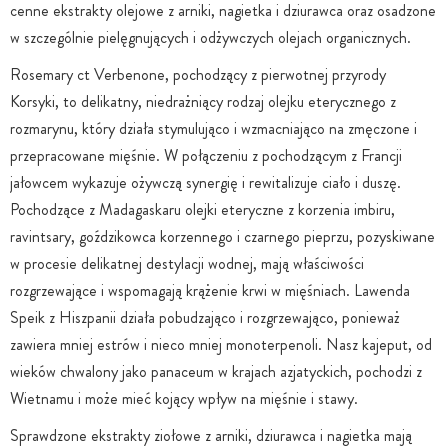
cenne ekstrakty olejowe z arniki, nagietka i dziurawca oraz osadzone
w szczególnie pielęgnujących i odżywczych olejach organicznych.
Rosemary ct Verbenone, pochodzący z pierwotnej przyrody
Korsyki, to delikatny, niedrażniący rodzaj olejku eterycznego z
rozmarynu, który działa stymulująco i wzmacniająco na zmęczone i
przepracowane mięśnie. W połączeniu z pochodzącym z Francji
jałowcem wykazuje ożywczą synergię i rewitalizuje ciało i duszę.
Pochodzące z Madagaskaru olejki eteryczne z korzenia imbiru,
ravintsary, goździkowca korzennego i czarnego pieprzu, pozyskiwane
w procesie delikatnej destylacji wodnej, mają właściwości
rozgrzewające i wspomagają krążenie krwi w mięśniach. Lawenda
Speik z Hiszpanii działa pobudzająco i rozgrzewająco, ponieważ
zawiera mniej estrów i nieco mniej monoterpenoli. Nasz kajeput, od
wieków chwalony jako panaceum w krajach azjatyckich, pochodzi z
Wietnamu i może mieć kojący wpływ na mięśnie i stawy.
Sprawdzone ekstrakty ziołowe z arniki, dziurawca i nagietka mają