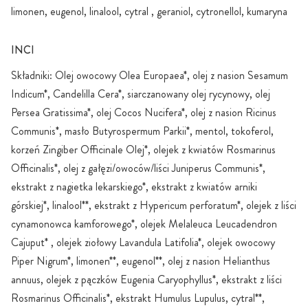
limonen, eugenol, linalool, cytral , geraniol, cytronellol, kumaryna
INCI
Składniki: Olej owocowy Olea Europaea*, olej z nasion Sesamum
Indicum*, Candelilla Cera*, siarczanowany olej rycynowy, olej
Persea Gratissima*, olej Cocos Nucifera*, olej z nasion Ricinus
Communis*, masło Butyrospermum Parkii*, mentol, tokoferol,
korzeń Zingiber Officinale Olej*, olejek z kwiatów Rosmarinus
Officinalis*, olej z gałęzi/owoców/liści Juniperus Communis*,
ekstrakt z nagietka lekarskiego*, ekstrakt z kwiatów arniki
górskiej*, linalool**, ekstrakt z Hypericum perforatum*, olejek z liści
cynamonowca kamforowego*, olejek Melaleuca Leucadendron
Cajuput* , olejek ziołowy Lavandula Latifolia*, olejek owocowy
Piper Nigrum*, limonen**, eugenol**, olej z nasion Helianthus
annuus, olejek z pączków Eugenia Caryophyllus*, ekstrakt z liści
Rosmarinus Officinalis*, ekstrakt Humulus Lupulus, cytral**,