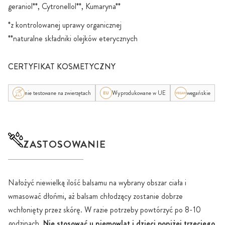
geraniol**, Cytronellol**, Kumaryna**
*z kontrolowanej uprawy organicznej
**naturalne składniki olejków eterycznych
CERTYFIKAT KOSMETYCZNY
nie testowane na zwierzętach
Wyprodukowane w UE
wegańskie
ZASTOSOWANIE
Nałożyć niewielką ilość balsamu na wybrany obszar ciała i
wmasować dłońmi, aż balsam chłodzący zostanie dobrze
wchłonięty przez skórę. W razie potrzeby powtórzyć po 8-10
godzinach.
Nie stosować u niemowląt i dzieci poniżej trzeciego