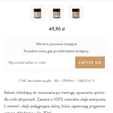
49,90 zł
Wkrótce ponownie dostępne
Powiadom mnie, gdy produkt będzie dostępny:
ZAPISZ SIĘ
Z VAT, bez
kosztów wysyłki
.,
SKU
7849
1 663,33 zł / 1l
N
BDE
Balsam chłodzący do stosowania po treningu, uprawianiu sportu i
dla osób aktywnych. Zawiera w 100% naturalne olejki eteryczne,
L-mentol i olejki pielęgnujące skórę, które zapewniają przyjemne
uczucie chłodzenia i ulgi, 30ml