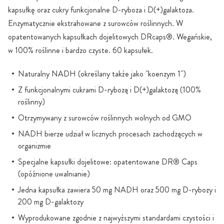
kapsułkę oraz cukry funkcjonalne D-ryboza i D(+)galaktoza.
Enzymatycznie ekstrahowane z surowców roślinnych. W
opatentowanych kapsułkach dojelitowych DRcaps®. Wegańskie,
w 100% roślinne i bardzo czyste. 60 kapsułek.
Naturalny NADH (określany także jako "koenzym 1")
Z funkcjonalnymi cukrami D-rybozą i D(+)galaktozą (100%
roślinny)
Otrzymywany z surowców roślinnych wolnych od GMO
NADH bierze udział w licznych procesach zachodzących w
organizmie
Specjalne kapsułki dojelitowe: opatentowane DR® Caps
(opóźnione uwalnianie)
Jedna kapsułka zawiera 50 mg NADH oraz 500 mg D-rybozy i
200 mg D-galaktozy
Wyprodukowane zgodnie z najwyższymi standardami czystości i