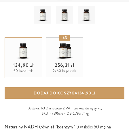
-5%
134,90 zł
256,31 zł
60 kapsułek
2x60 kapsułek
DODAJ DO KOSZYKA
134,90 zł
Dostawa:
1-3 Dni robocze
Z VAT, bez
kosztów wysyłki
.,
SKU
7595
2 516,79 zł / 1kg
N
CPL
Naturalny NADH (również "koenzym 1") w ilości 50 mg na