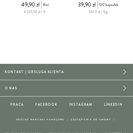
49,90 zł
39,90 zł
8ml
120 kapsułek
6 237,50 zł / 1l
551,11 zł / 1kg
KONTAKT | OBSŁUGA KLIENTA
O NAS
PRACA
FACEBOOK
INSTAGRAM
LINKEDIN
OGÓLNE WARUNKI HANDLOWE
ODSTĄPIENIE OD UMOWY