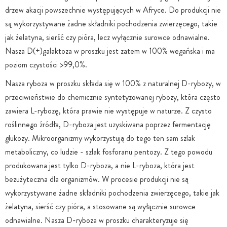
drzew akacji powszechnie występujących w Afryce. Do produkcji nie
są wykorzystywane żadne składniki pochodzenia zwierzęcego, takie
jak żelatyna, sierść czy pióra, lecz wyłącznie surowce odnawialne.
Nasza D(+)galaktoza w proszku jest zatem w 100% wegańska i ma
poziom czystości >99,0%.
Nasza ryboza w proszku składa się w 100% z naturalnej D-rybozy, w
przeciwieństwie do chemicznie syntetyzowanej rybozy, która często
zawiera L-rybozę, która prawie nie występuje w naturze. Z czysto
roślinnego źródła, D-ryboza jest uzyskiwana poprzez fermentację
glukozy. Mikroorganizmy wykorzystują do tego ten sam szlak
metaboliczny, co ludzie - szlak fosforanu pentozy. Z tego powodu
produkowana jest tylko D-ryboza, a nie L-ryboza, która jest
bezużyteczna dla organizmów. W procesie produkcji nie są
wykorzystywane żadne składniki pochodzenia zwierzęcego, takie jak
żelatyna, sierść czy pióra, a stosowane są wyłącznie surowce
odnawialne. Nasza D-ryboza w proszku charakteryzuje się