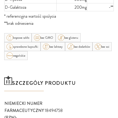
D-Galaktoza
200mg
-**
* referencyjna wartość spożycia
**brak odniesienia
brązowe szkło
bez GMO
bez glutenu
sprawdzone kapsułki
bez laktozy
bez dodatków
bez soi
wegańskie
SZCZEGÓŁY PRODUKTU
NIEMIECKI NUMER
FARMACEUTYCZNY
18494758
(PZN):