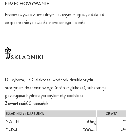
PRZECHOWYWANIE
Przechowywać w chłodnym i suchym miejscu, z dala od
bezpośredniego światła słonecznego i ciepła.
SKŁADNIKI
D-Ryboza, D-Galaktoza, wodorek dinukleotydu
nikotynamidoadeninowego (nośnik: glukoza), substancja
glazurująca: hydroksypropylometyloceluloza.
Zawartość:
60 kapsułek
SKŁADNIKI / 1 KAPSUŁKA
%RWS*
NADH
50mg
-**
D-Ryboza
500mg
-**