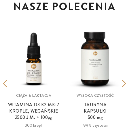
NASZE POLECENIA
®
CIĄŻA & LAKTACJA
WYSOKA CZYSTOŚĆ
WITAMINA D3 K2 MK-7
TAURYNA
KROPLE, WEGAŃSKIE
KAPSUŁKI
2500 J.M. + 100
µg
500 mg
300 kropli
99% czystości