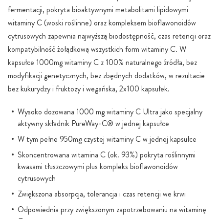
fermentacji, pokryta bioaktywnymi metabolitami lipidowymi
witaminy C (woski roślinne) oraz kompleksem bioflawonoidów
cytrusowych zapewnia najwyższą biodostępność, czas retencji oraz
kompatybilność żołądkową wszystkich form witaminy C. W
kapsułce 1000mg witaminy C z 100% naturalnego źródła, bez
modyfikacji genetycznych, bez zbędnych dodatków, w rezultacie
bez kukurydzy i fruktozy i wegańska, 2x100 kapsułek.
Wysoko dozowana 1000 mg witaminy C Ultra jako specjalny
aktywny składnik PureWay-C® w jednej kapsułce
W tym pełne 950mg czystej witaminy C w jednej kapsułce
Skoncentrowana witamina C (ok. 93%) pokryta roślinnymi
kwasami tłuszczowymi plus kompleks bioflawonoidów
cytrusowych
Zwiększona absorpcja, tolerancja i czas retencji we krwi
Odpowiednia przy zwiększonym zapotrzebowaniu na witaminę