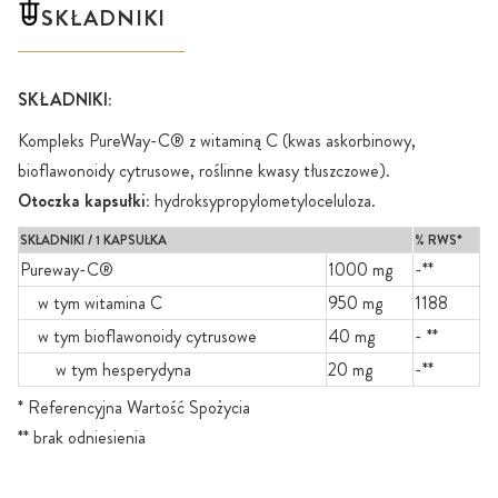
SKŁADNIKI
SKŁADNIKI:
Kompleks PureWay-C® z witaminą C (kwas askorbinowy,
bioflawonoidy cytrusowe, roślinne kwasy tłuszczowe).
Otoczka kapsułki:
hydroksypropylometyloceluloza.
SKŁADNIKI / 1 KAPSUŁKA
% RWS*
Pureway-C®
1000 mg
-**
w tym witamina C
950 mg
1188
w tym bioflawonoidy cytrusowe
40 mg
- **
w tym hesperydyna
20 mg
-**
* Referencyjna Wartość Spożycia
** brak odniesienia