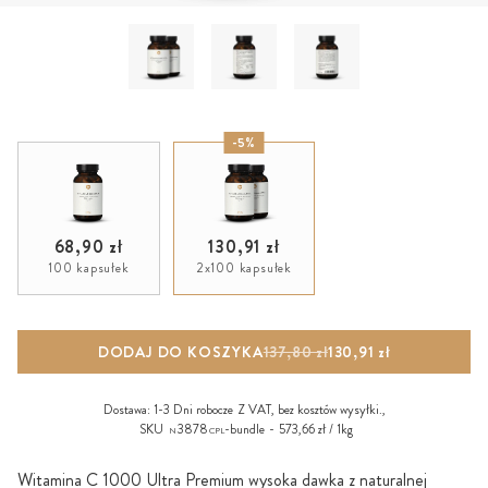
-5%
68,90 zł
130,91 zł
100 kapsułek
2x100 kapsułek
DODAJ DO KOSZYKA
137,80 zł
130,91 zł
Dostawa:
1-3 Dni robocze
Z VAT, bez
kosztów wysyłki
.,
SKU
3878
-bundle
573,66 zł / 1kg
N
CPL
Witamina C 1000 Ultra Premium wysoka dawka z naturalnej