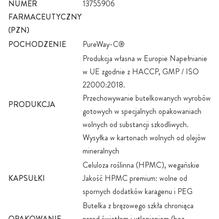
NUMER
13755906
FARMACEUTYCZNY
(PZN)
POCHODZENIE
PureWay-C®
Produkcja własna w Europie Napełnianie
w UE zgodnie z HACCP, GMP / ISO
22000:2018.
Przechowywanie butelkowanych wyrobów
PRODUKCJA
gotowych w specjalnych opakowaniach
wolnych od substancji szkodliwych.
Wysyłka w kartonach wolnych od olejów
mineralnych
Celuloza roślinna (HPMC), wegańskie
KAPSUŁKI
Jakość HPMC premium: wolne od
spornych dodatków karagenu i PEG
Butelka z brązowego szkła chroniąca
OPAKOWANIE
przed światłem i utlenianiem (bez