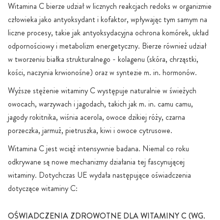
Witamina C bierze udział w licznych reakcjach redoks w organizmie
człowieka jako antyoksydant i kofaktor, wpływając tym samym na
liczne procesy, takie jak antyoksydacyjna ochrona komórek, układ
odpornościowy i metabolizm energetyczny. Bierze również udział
w tworzeniu białka strukturalnego - kolagenu (skóra, chrząstki,
kości, naczynia krwionośne) oraz w syntezie m. in. hormonów.
Wyższe stężenie witaminy C występuje naturalnie w świeżych
owocach, warzywach i jagodach, takich jak m. in. camu camu,
jagody rokitnika, wiśnia acerola, owoce dzikiej róży, czarna
porzeczka, jarmuż, pietruszka, kiwi i owoce cytrusowe.
Witamina C jest wciąż intensywnie badana. Niemal co roku
odkrywane są nowe mechanizmy działania tej fascynującej
witaminy. Dotychczas UE wydała następujące oświadczenia
dotyczące witaminy C:
OŚWIADCZENIA ZDROWOTNE DLA WITAMINY C (WG.