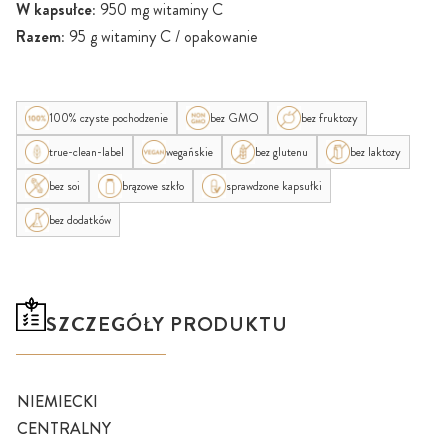
W kapsułce:
950 mg witaminy C
Razem:
95 g witaminy C / opakowanie
100% czyste pochodzenie
bez GMO
bez fruktozy
true-clean-label
wegańskie
bez glutenu
bez laktozy
bez soi
brązowe szkło
sprawdzone kapsułki
bez dodatków
SZCZEGÓŁY PRODUKTU
NIEMIECKI
CENTRALNY