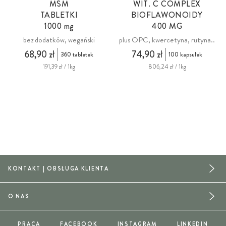
MSM
WIT. C COMPLEX
TABLETKI
BIOFLAWONOIDY
1000 mg
400 MG
bez dodatków, wegański
plus OPC, kwercetyna, rutyna..
68,90 zł
74,90 zł
360 tabletek
100 kapsułek
191,39 zł / 1kg
806,24 zł / 1kg
KONTAKT | OBSŁUGA KLIENTA
O NAS
PRACA
FACEBOOK
INSTAGRAM
LINKEDIN