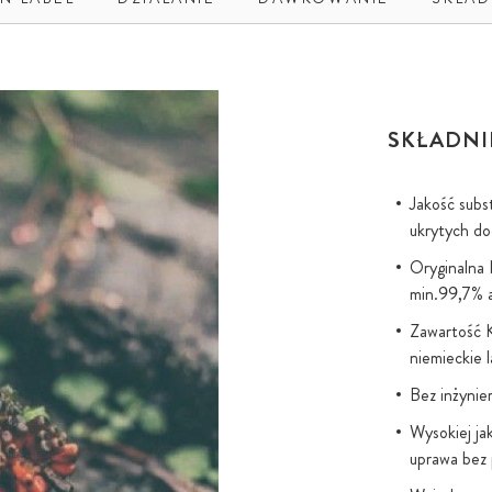
SKŁADNI
Jakość subs
ukrytych d
Oryginalna 
min.99,7% a
Zawartość 
niemieckie
Bez inżynie
Wysokiej ja
uprawa bez