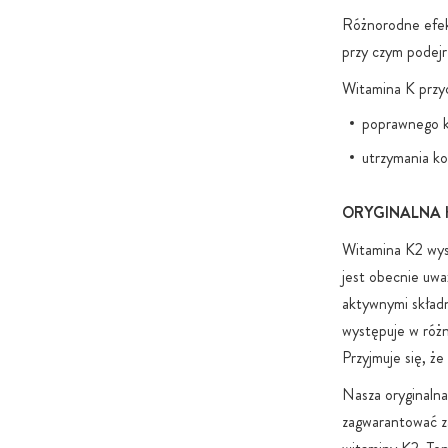
Różnorodne efekt
przy czym podejr
Witamina K przyc
poprawnego k
utrzymania ko
ORYGINALNA K
Witamina K2 wys
jest obecnie uw
aktywnymi składn
występuje w różn
Przyjmuje się, ż
Nasza oryginaln
zagwarantować z