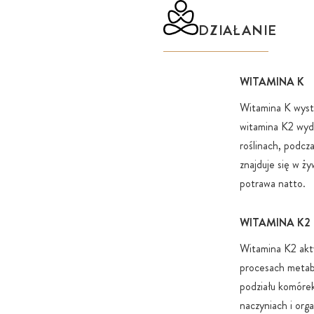
nasze oleje posiadają wysokowartościowe pipety szklane, 
DZIAŁANIE
dokładne dawkowanie kropli. W przeciwieństwie do butele
które czasem są ciężkie w obsłudze i mogą powodować po
pipety szklane wyróżnia możliwość perfekcyjnej i czystej o
WITAMINA K
Witamina K wystę
witamina K2 wyda
roślinach, podcz
znajduje się w ż
potrawa natto.
WITAMINA K2
Witamina K2 akty
procesach metabo
podziału komórek
naczyniach i org