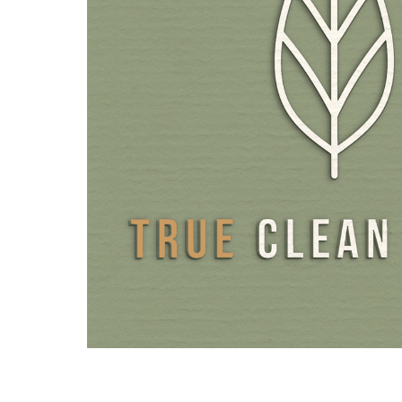
OLEJ NOŚNY MCT DLA OPTYMALNEJ OHRONY I 
WCHŁANIANIA
Witamina K2 jest rozpuszczalna w tłuszczach i może być 
organizmu tylko w połączeniu z tłuszczami. Do naszych kro
K2 wybraliśmy holenderski wartościowy olej MCT na bazie
kokosowego jako nośnik. Olej MCT, w przeciwieństwie do
nośników, takich jak olej z oliwek czy środki do prasowani
węglan wapnia, prawie nie rozkłada witamin rozpuszczaln
tłuszczach. Dlatego jest on najlepszym wyborem do ochro
czynnej, przy czym średniołańcuchowe kwasy tłuszczowe 
są same w sobie cennym składnikiem odżywczym.
Podczas gdy kapsułki i tabletki muszą się najpierw rozpuści
do organizmu aby uwolnić substancję czynną, nasza witam
jest natychmiast dostępna i może być optymalnie wchłani
dodatkowo są szczególnie wygodne w stosowaniu i nadają 
ludzi mających problemy z połykaniem kapsułek lub tablet