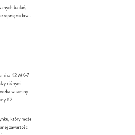
o cukru: Dodatek cukru lub substancji słodzących
owanych badań,
yłącznie wtedy, gdy jest to absolutnie niezbędne ze
krzepnięcia krwi.
nkcjonalnych lub specyfiki produktu.
itamina K2 MK-7
dzy różnymi
teczka witaminy
iny K2.
ynku, który może
anej zawartości