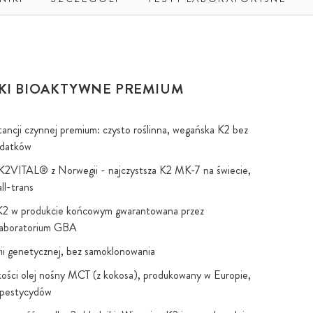
KI BIOAKTYWNE PREMIUM
tancji czynnej premium: czysto roślinna, wegańska K2 bez
odatków
K2VITAL® z Norwegii - najczystsza K2 MK-7 na świecie,
ll-trans
K2 w produkcie końcowym gwarantowana przez
 laboratorium GBA
rii genetycznej, bez samoklonowania
kości olej nośny MCT (z kokosa), produkowany w Europie,
 pestycydów