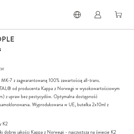
OPLE
s
AW
 MK-7 z zagwarantowaną 100% zawartością all-trans.
ITAL® od producenta Kappa z Norwegii w wysokowartościowym
m) z upraw bez pestycydów. Optymalna dostępność
 samoklonowania. Wyprodukowana w UE, butelka 2x10ml z
y K2
dobrej jakości Kappa z Norwegii - najczystsza na świecie K2