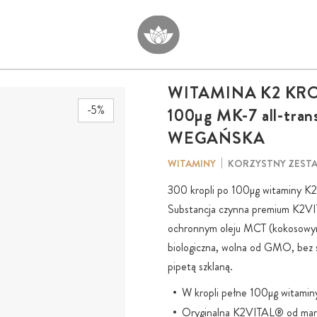
WITAMINA K2 KR
-5%
100
µg
MK-7
all-tran
WEGAŃSKA
KORZYSTNY ZEST
WITAMINY
300 kropli po 100µg witaminy K2
Substancja czynna premium K2V
ochronnym oleju MCT (kokosowy
biologiczna, wolna od GMO, bez
pipetą szklaną.
W kropli pełne 100µg witamin
Oryginalna K2VITAL® od marki 