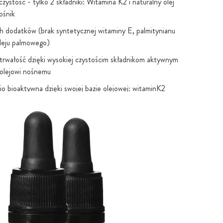
ystość - tylko 2 składniki: Witamina K2 i naturalny olej
ośnik
h dodatków (brak syntetycznej witaminy E, palmitynianu
oleju palmowego)
rwałość dzięki wysokiej czystościm składnikom aktywnym
 olejowi nośnemu
o bioaktywna dzięki swojej bazie olejowej: witaminK2
ne w tłuszczach jest wchłaniana w jamie ustnej.
ełne 100µg K2
est zastrzeżonym znakiem towarowym firmy Kappa
 AS