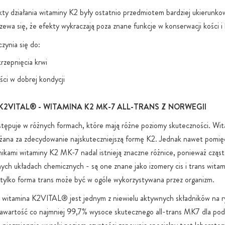
Bez ukryteg
y działania witaminy K2 były ostatnio przedmiotem bardziej ukierunk
stosujemy w
zewa się, że efekty wykraczają poza znane funkcje w konserwacji kości i 
względów fu
zynia się do:
rzepnięcia krwi
ści w dobrej kondycji
2VITAL® - WITAMINA K2 MK-7 ALL-TRANS Z NORWEGII
tępuje w różnych formach, które mają różne poziomy skuteczności. W
ażana za zdecydowanie najskuteczniejszą formę K2. Jednak nawet pomię
ikami witaminy K2 MK-7 nadal istnieją znaczne różnice, ponieważ cząs
ych układach chemicznych - są one znane jako izomery cis i trans witam
e tylko forma trans może być w ogóle wykorzystywana przez organizm.
a witamina K2VITAL® jest jednym z niewielu aktywnych składników na r
awartość co najmniej 99,7% wysoce skutecznego all-trans MK7 dla pod