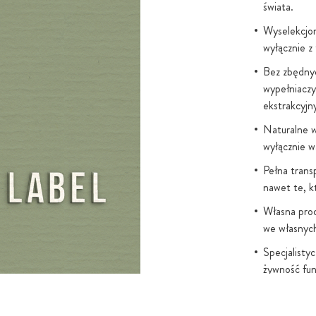
świata.
LEPSZEGO
Wyselekcjon
wyłącznie z
przyjmowana do
pli z witaminą
Bez zbędnyc
wypełniaczy
 oleju
ekstrakcyjn
 innych
a tabletek, np.
Naturalne w
wyłącznie w
ych w
ny substancji
Pełna trans
oleju nośnego
nawet te, k
Własna prod
we własnych
ć po przyjęciu
ina K2 w oleju
Specjalisty
ana. Oleje
żywność fun
partnerami.
się także dla
ek. Wszystkie
Bezpieczeń