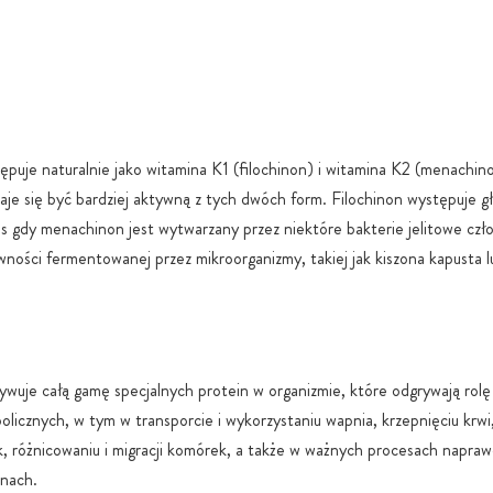
które ułatwiają
Niemczech 
22000:201
k z kroplami,
plamienia,
Niezależne 
bsługi.
czystość i 
W 100% wega
puje naturalnie jako witamina K1 (filochinon) i witamina K2 (menachin
wolne od ka
je się być bardziej aktywną z tych dwóch form. Filochinon występuje g
Ochronne o
as gdy menachinon jest wytwarzany przez niektóre bakterie jelitowe czł
jakości tore
ywności fermentowanej przez mikroorganizmy, takiej jak kiszona kapusta 
utlenianiem 
Bezpieczne 
lub pojemni
Zrównoważon
ekologiczny
wuje całą gamę specjalnych protein w organizmie, które odgrywają rol
licznych, w tym w transporcie i wykorzystaniu wapnia, krzepnięciu krwi, 
Gwarancja 1
, różnicowaniu i migracji komórek, a także w ważnych procesach napra
stearynianu
GMO, sztuc
anach.