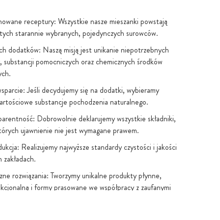
owane receptury: Wszystkie nasze mieszanki powstają
 tych starannie wybranych, pojedynczych surowców.
h dodatków: Naszą misją jest unikanie niepotrzebnych
, substancji pomocniczych oraz chemicznych środków
ych.
sparcie: Jeśli decydujemy się na dodatki, wybieramy
artościowe substancje pochodzenia naturalnego.
parentność: Dobrowolnie deklarujemy wszystkie składniki,
tórych ujawnienie nie jest wymagane prawem.
ukcja: Realizujemy najwyższe standardy czystości i jakości
 zakładach.
czne rozwiązania: Tworzymy unikalne produkty płynne,
kcjonalną i formy prasowane we współpracy z zaufanymi
stwo w UE: Kapsułkowanie i butelkowanie odbywa się w