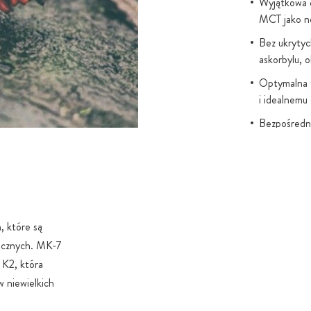
Wyjątkowa cz
MCT jako n
Bez ukrytyc
askorbylu, 
Optymalna t
i idealnemu
Bezpośredni
rozpuszczal
W kropli p
K2VITAL® j
Bioscience
, które są
ocznych. MK-7
 K2, która
w niewielkich