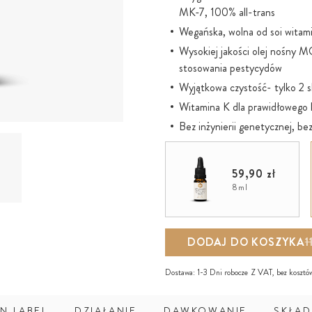
MK-7, 100% all-trans
Wegańska, wolna od soi witam
Wysokiej jakości olej nośny M
stosowania pestycydów
Wyjątkowa czystość- tylko 2 s
Witamina K dla prawidłowego kr
Bez inżynierii genetycznej, b
Optymalna zawartość substancj
Dzięki podstawie olejowej bez
59,90 zł
jest wchłaniana już w jamie ust
8ml
Butelka szklana przyjazna śro
Idealna dla dzieci do dowolne
K2VITAL® jest zastrzeżonym 
DODAJ DO KOSZYKA
1
Dostawa:
1-3 Dni robocze
Z VAT, bez
kosztó
N LABEL
DZIAŁANIE
DAWKOWANIE
SKŁAD