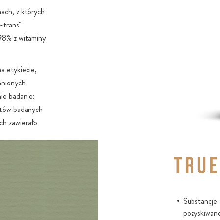
ach, z których
l-trans"
 98% z witaminy
a etykiecie,
hnionych
ie badanie:
entów badanych
ch zawierało
jednym z
warantować
wartości
ny poprzez
Substancje 
pozyskiwan