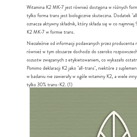
Witamina K2 MK-7 jest również dostępna w różnych form
tylko forma trans jest biologicznie skuteczna. Dodatek "al
oznacza aktywny składnik, który składa się w co najmniej
K2 MK-7 w formie trans.
Niezależnie od informacji podawanych przez producenta n
również w tym obszarze dochodzi do szeroko rozpowszec
oszustw związanych z etykietowaniem, co wykazało ostatn
Pomimo deklaracji K2 jako "all-trans", niektóre z suplem
w badaniu nie zawierały w ogóle witaminy K2, a wiele inny
tylko 30% trans-K2. (1)
Nasza oryginalna norweska witamina K2 K2VITAL® jest 
niewielu aktywnych składników na rynku, który może zag
100% wysoce skutecznego all-trans MK-7 dla podanej za
witaminy K2 i może to zagwarantować w sposób wiarygod
specjalny test laboratoryjny przeprowadzony w Norwegii.