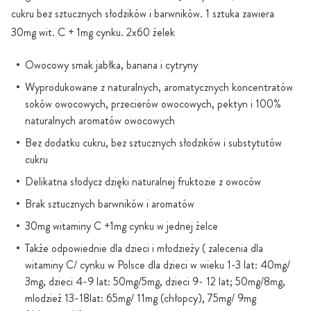
cukru bez sztucznych słodzików i barwników. 1 sztuka zawiera
30mg wit. C + 1mg cynku. 2x60 żelek
Owocowy smak jabłka, banana i cytryny
Wyprodukowane z naturalnych, aromatycznych koncentratów
soków owocowych, przecierów owocowych, pektyn i 100%
naturalnych aromatów owocowych
Bez dodatku cukru, bez sztucznych słodzików i substytutów
cukru
Delikatna słodycz dzięki naturalnej fruktozie z owoców
Brak sztucznych barwników i aromatów
30mg witaminy C +1mg cynku w jednej żelce
Także odpowiednie dla dzieci i młodzieży ( zalecenia dla
witaminy C/ cynku w Polsce dla dzieci w wieku 1-3 lat: 40mg/
3mg, dzieci 4-9 lat: 50mg/5mg, dzieci 9- 12 lat; 50mg/8mg,
mlodzież 13-18lat: 65mg/ 11mg (chłopcy), 75mg/ 9mg