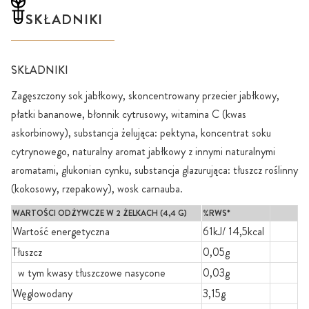
SKŁADNIKI
SKŁADNIKI
Zagęszczony sok jabłkowy, skoncentrowany przecier jabłkowy,
płatki bananowe, błonnik cytrusowy, witamina C (kwas
askorbinowy), substancja żelująca: pektyna, koncentrat soku
cytrynowego, naturalny aromat jabłkowy z innymi naturalnymi
aromatami, glukonian cynku, substancja glazurująca: tłuszcz roślinny
(kokosowy, rzepakowy), wosk carnauba.
WARTOŚCI ODŻYWCZE W 2 ŻELKACH (4,4 G)
%RWS*
Wartość energetyczna
61kJ/ 14,5kcal
Tłuszcz
0,05g
w tym kwasy tłuszczowe nasycone
0,03g
Węglowodany
3,15g