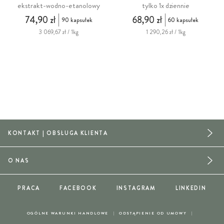
ekstrakt-wodno-etanolowy
tylko 1x dziennie
74,90 zł
68,90 zł
90 kapsułek
60 kapsułek
3 069,67 zł / 1kg
1 290,26 zł / 1kg
KONTAKT | OBSŁUGA KLIENTA
O NAS
PRACA
FACEBOOK
INSTAGRAM
LINKEDIN
OGÓLNE WARUNKI HANDLOWE
ODSTĄPIENIE OD UMOWY