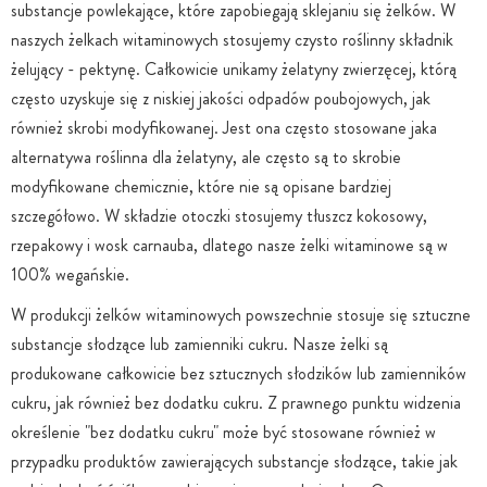
substancje powlekające, które zapobiegają sklejaniu się żelków. W
naszych żelkach witaminowych stosujemy czysto roślinny składnik
żelujący - pektynę. Całkowicie unikamy żelatyny zwierzęcej, którą
często uzyskuje się z niskiej jakości odpadów poubojowych, jak
również skrobi modyfikowanej. Jest ona często stosowane jaka
alternatywa roślinna dla żelatyny, ale często są to skrobie
modyfikowane chemicznie, które nie są opisane bardziej
szczegółowo. W składzie otoczki stosujemy tłuszcz kokosowy,
rzepakowy i wosk carnauba, dlatego nasze żelki witaminowe są w
100% wegańskie.
W produkcji żelków witaminowych powszechnie stosuje się sztuczne
substancje słodzące lub zamienniki cukru. Nasze żelki są
produkowane całkowicie bez sztucznych słodzików lub zamienników
cukru, jak również bez dodatku cukru. Z prawnego punktu widzenia
określenie "bez dodatku cukru" może być stosowane również w
przypadku produktów zawierających substancje słodzące, takie jak