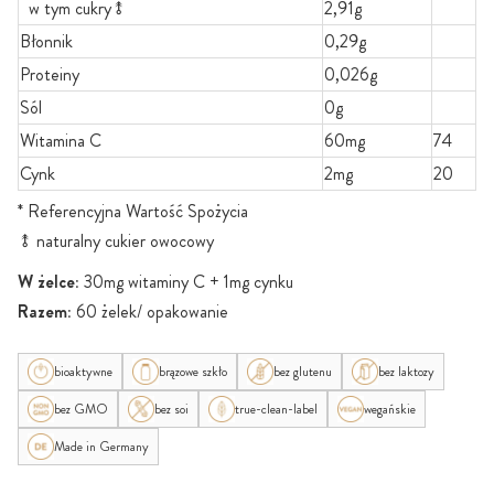
w tym cukry⥉
2,91g
Błonnik
0,29g
Proteiny
0,026g
Sól
0g
Witamina C
60mg
74
Cynk
2mg
20
* Referencyjna Wartość Spożycia
⥉ naturalny cukier owocowy
W żelce:
30mg witaminy C + 1mg cynku
Razem:
60 żelek/ opakowanie
bioaktywne
brązowe szkło
bez glutenu
bez laktozy
bez GMO
bez soi
true-clean-label
wegańskie
Made in Germany