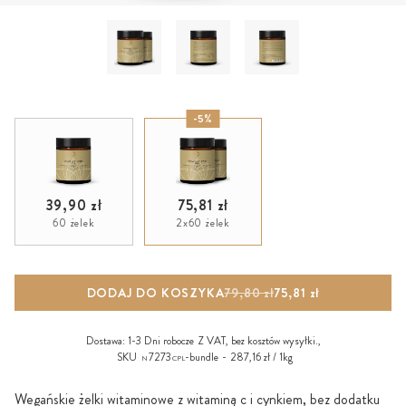
-5%
39,90 zł
75,81 zł
60 żelek
2x60 żelek
DODAJ DO KOSZYKA
79,80 zł
75,81 zł
Dostawa:
1-3 Dni robocze
Z VAT, bez
kosztów wysyłki
.,
SKU
7273
-bundle
287,16 zł / 1kg
N
CPL
Wegańskie żelki witaminowe z witaminą c i cynkiem, bez dodatku