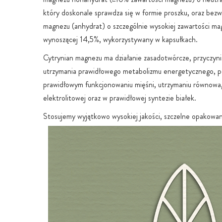
który doskonale sprawdza się w formie proszku, oraz bez
magnezu (anhydrat) o szczególnie wysokiej zawartości m
wynoszącej 14,5%, wykorzystywany w kapsułkach.
Cytrynian magnezu ma działanie zasadotwórcze, przyczyni
utrzymania prawidłowego metabolizmu energetycznego, 
prawidłowym funkcjonowaniu mięśni, utrzymaniu równowa
elektrolitowej oraz w prawidłowej syntezie białek.
Stosujemy wyjątkowo wysokiej jakości, szczelne opakowan
aromat z zamknięciem strunowym. Dzięki 7-warstwowej 
wysokich właściwościach barierowych zawartość jest opty
chroniona przed wilgocią, utlenianiem i wpływem zanieczy