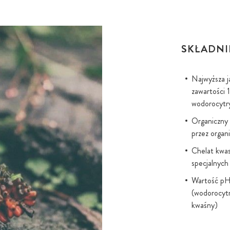
SKŁADNI
Najwyższa j
zawartości 
wodorocytry
Organiczny 
przez organ
Chelat kwa
specjalnych
Wartość pH:
(wodorocytr
kwaśny)