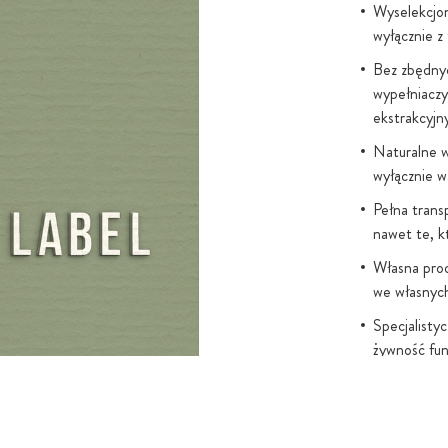
Wyselekcjon
wyłącznie z
Bez zbędnyc
wypełniaczy
ekstrakcyjn
Naturalne w
wyłącznie w
Pełna trans
nawet te, k
Własna prod
we własnych
Specjalisty
żywność fun
partnerami.
Bezpieczeń
Niemczech 