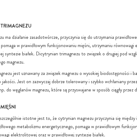
22000:201
Niezależne 
czystość i 
 TRIMAGNEZU
W 100% wega
u ma działanie zasadotwórcze, przyczynia się do utrzymania prawidłow
wolne od ka
 pomaga w prawidłowym funkcjonowaniu mięśni, utrzymaniu równowagi el
Ochronne o
ej syntezie białek. Dicytrynian trimagnezu to związek o drugiej pod wzg
jakości tore
tego magnezu.
utlenianiem 
Bezpieczne 
agnezu jest uznawany za związek magnezu o wysokiej biodostępności i b
lub pojemni
 jakości. Jest on zazwyczaj dobrze tolerowany i szybko wchłaniany prze
np. do węglanów magnezu, które są przyswajane w sposób ciągły przez dł
Zrównoważon
ekologiczny
MIĘŚNI
Gwarancja 1
stearynianu
zczególnie istotne jest to, że cytrynian magnezu przyczynia się między
GMO, sztuc
idłowego metabolizmu energetycznego, pomaga w prawidłowym funkcjon
Bez ukryteg
wagi elektrolitowej oraz w prawidłowej syntezie białek.