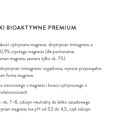
KI BIOAKTYWNE PREMIUM
akość cytrynianu magnezu: dicytrynian trimagnezu o
10,9% czystego magnezu (dla porównania:
nian magnezu zawiera tylko ok. 7%)
dicytrynian trimagnezu: wyjątkowa, wysoce przyswajalna
izm forma magnezu
su owocowego z magnezu i kwasu cytrynowego o
 właściwościach
 ok. 7–8, odczyn neutralny do lekko zasadowego
ynian magnezu ma pH od 3,5 do 4,5, czyli odczyn