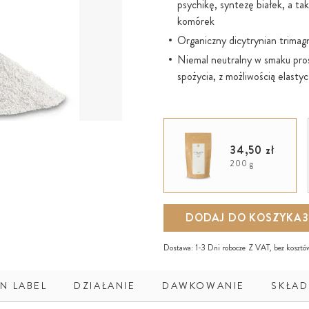
psychikę, syntezę białek, a ta
komórek
Organiczny dicytrynian trima
Niemal neutralny w smaku pro
spożycia, z możliwością elast
34,50 zł
200 g
DODAJ DO KOSZYKA
3
Dostawa:
1-3 Dni robocze
Z VAT, bez
kosztó
N LABEL
DZIAŁANIE
DAWKOWANIE
SKŁAD