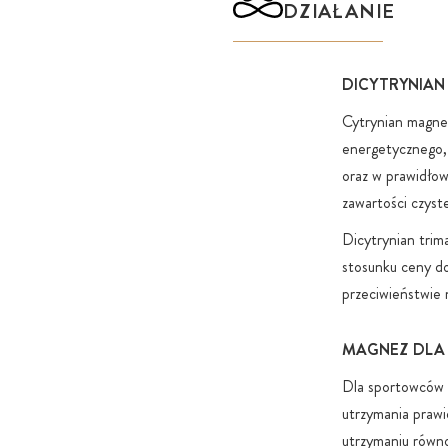
DZIAŁANIE
DICYTRYNIAN
Cytrynian magnez
energetycznego,
oraz w prawidłow
zawartości czys
Dicytrynian trim
stosunku ceny do
przeciwieństwie 
MAGNEZ DLA 
Dla sportowców s
utrzymania praw
utrzymaniu równo