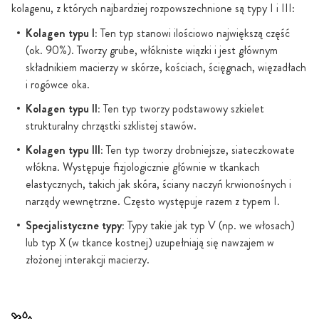
kolagenu, z których najbardziej rozpowszechnione są typy I i III:
Kolagen typu I:
Ten typ stanowi ilościowo największą część
(ok. 90%). Tworzy grube, włókniste wiązki i jest głównym
składnikiem macierzy w skórze, kościach, ścięgnach, więzadłach
i rogówce oka.
Kolagen typu II:
Ten typ tworzy podstawowy szkielet
strukturalny chrząstki szklistej stawów.
Kolagen typu III:
Ten typ tworzy drobniejsze, siateczkowate
włókna. Występuje fizjologicznie głównie w tkankach
elastycznych, takich jak skóra, ściany naczyń krwionośnych i
narządy wewnętrzne. Często występuje razem z typem I.
Specjalistyczne typy:
Typy takie jak typ V (np. we włosach)
lub typ X (w tkance kostnej) uzupełniają się nawzajem w
złożonej interakcji macierzy.