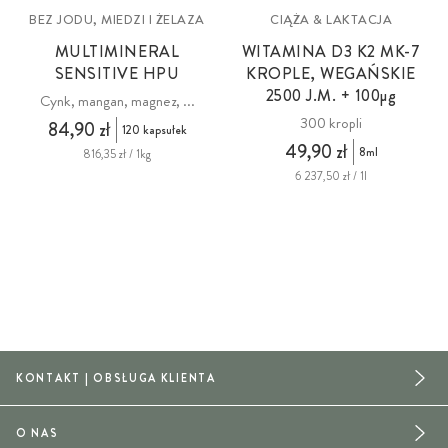
BEZ JODU, MIEDZI I ŻELAZA
CIĄŻA & LAKTACJA
MULTIMINERAL
WITAMINA D3 K2 MK-7
SENSITIVE HPU
KROPLE, WEGAŃSKIE
2500 J.M. + 100
µg
Cynk, mangan, magnez, ...
300 kropli
84,90 zł
120 kapsułek
49,90 zł
8ml
816,35 zł / 1kg
6 237,50 zł / 1l
KONTAKT | OBSŁUGA KLIENTA
O NAS