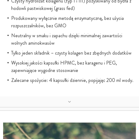
Czysty hydrolizat kolagenu (typ I i III) pozyskiwany od bydła z
hodowli pastwiskowej (grass fed)
Produkowany wyłącznie metodą enzymatyczną, bez użycia
rozpuszczalników, bez GMO
Neutralny w smaku i zapachu dzięki minimalnej zawartości
wolnych aminokwasów
Tylko jeden składnik – czysty kolagen bez zbędnych dodatków
Wysokiej jakości kapsułki HPMC, bez karagenu i PEG,
zapewniające wygodne stosowanie
Zalecane spożycie: 4 kapsułki dziennie, popijając 200 ml wody.