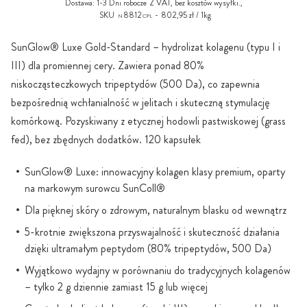
Dostawa:
1-3 Dni robocze
Z VAT, bez
kosztów wysyłki
.,
SKU
8812
802,95 zł / 1kg
N
CPL
SunGlow® Luxe Gold-Standard – hydrolizat kolagenu (typu I i
III) dla promiennej cery. Zawiera ponad 80%
niskocząsteczkowych tripeptydów (500 Da), co zapewnia
bezpośrednią wchłanialność w jelitach i skuteczną stymulację
komórkową. Pozyskiwany z etycznej hodowli pastwiskowej (grass
fed), bez zbędnych dodatków. 120 kapsułek
SunGlow® Luxe: innowacyjny kolagen klasy premium, oparty
na markowym surowcu SunColl®
Dla pięknej skóry o zdrowym, naturalnym blasku od wewnątrz
5-krotnie zwiększona przyswajalność i skuteczność działania
dzięki ultramałym peptydom (80% tripeptydów, 500 Da)
Wyjątkowo wydajny w porównaniu do tradycyjnych kolagenów
– tylko 2 g dziennie zamiast 15 g lub więcej