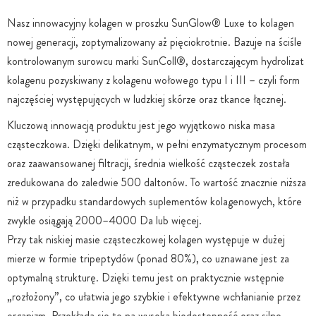
Nasz innowacyjny kolagen w proszku SunGlow® Luxe to kolagen
nowej generacji, zoptymalizowany aż pięciokrotnie. Bazuje na ściśle
kontrolowanym surowcu marki SunColl®, dostarczającym hydrolizat
kolagenu pozyskiwany z kolagenu wołowego typu I i III – czyli form
najczęściej występujących w ludzkiej skórze oraz tkance łącznej.
Kluczową innowacją produktu jest jego wyjątkowo niska masa
cząsteczkowa. Dzięki delikatnym, w pełni enzymatycznym procesom
oraz zaawansowanej filtracji, średnia wielkość cząsteczek została
zredukowana do zaledwie 500 daltonów. To wartość znacznie niższa
niż w przypadku standardowych suplementów kolagenowych, które
zwykle osiągają 2000–4000 Da lub więcej.
Przy tak niskiej masie cząsteczkowej kolagen występuje w dużej
mierze w formie tripeptydów (ponad 80%), co uznawane jest za
optymalną strukturę. Dzięki temu jest on praktycznie wstępnie
„rozłożony”, co ułatwia jego szybkie i efektywne wchłanianie przez
organizm. Przekłada się to na wysoką biodostępność oraz silne