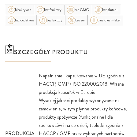
bioaktywne
bez fruktozy
bez GMO
bez glutenu
bez dodatków
bez laktozy
bez soi
true-clean-label
SZCZEGÓŁY PRODUKTU
Napełnianie i kapsułkowanie w UE zgodnie z
HACCP, GMP / ISO 22000:2018. Własna
produkcja kapsułek w Europie.
Wysokiej jakości produkty wykonywane na
zamówienie, w tym płynne produkty końcowe,
produkty spożywcze (funkcjonalne) dla
sportowców i na co dzień, tabletki zgodnie z
PRODUKCJA
HACCP / GMP przez wybranych partnerów.