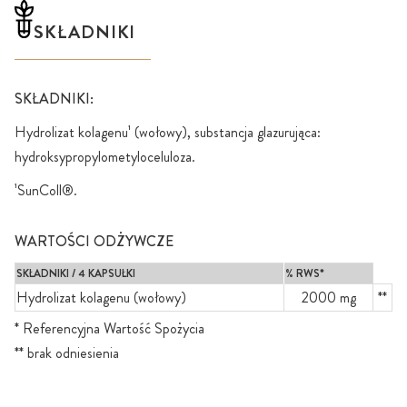
SKŁADNIKI
SKŁADNIKI:
Hydrolizat kolagenu¹ (wołowy), substancja glazurująca:
hydroksypropylometyloceluloza.
¹SunColl®.
WARTOŚCI ODŻYWCZE
SKŁADNIKI / 4 KAPSUŁKI
% RWS*
Hydrolizat kolagenu (wołowy)
2000 mg
**
* Referencyjna Wartość Spożycia
** brak odniesienia