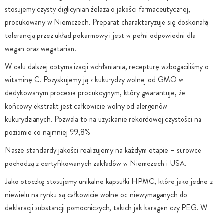
stosujemy czysty diglicynian żelaza o jakości farmaceutycznej,
produkowany w Niemczech. Preparat charakteryzuje się doskonałą
tolerancją przez układ pokarmowy i jest w pełni odpowiedni dla
wegan oraz wegetarian.
W celu dalszej optymalizacji wchłaniania, recepturę wzbogaciliśmy o
witaminę C. Pozyskujemy ją z kukurydzy wolnej od GMO w
dedykowanym procesie produkcyjnym, który gwarantuje, że
końcowy ekstrakt jest całkowicie wolny od alergenów
kukurydzianych. Pozwala to na uzyskanie rekordowej czystości na
poziomie co najmniej 99,8%.
Nasze standardy jakości realizujemy na każdym etapie – surowce
pochodzą z certyfikowanych zakładów w Niemczech i USA.
Jako otoczkę stosujemy unikalne kapsułki HPMC, które jako jedne z
niewielu na rynku są całkowicie wolne od niewymaganych do
deklaracji substancji pomocniczych, takich jak karagen czy PEG. W