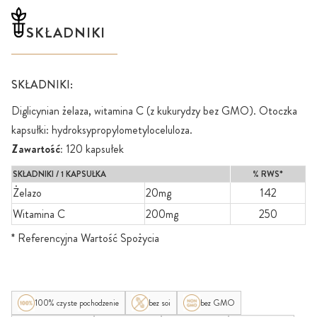
SKŁADNIKI
SKŁADNIKI:
Diglicynian żelaza, witamina C (z kukurydzy bez GMO). Otoczka
kapsułki: hydroksypropylometyloceluloza.
Zawartość:
120 kapsułek
SKŁADNIKI / 1 KAPSUŁKA
% RWS*
Żelazo
20mg
142
Witamina C
200mg
250
* Referencyjna Wartość Spożycia
100% czyste pochodzenie
bez soi
bez GMO