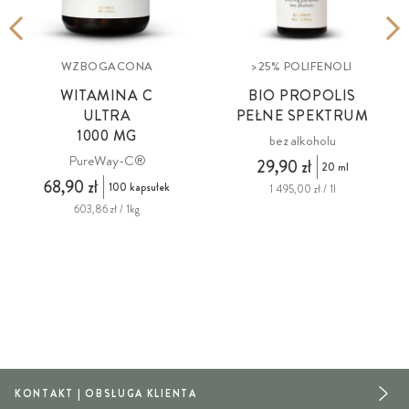
WZBOGACONA
>25% POLIFENOLI
WITAMINA C
BIO PROPOLIS
ULTRA
PEŁNE SPEKTRUM
1000 MG
bez alkoholu
PureWay-C®
29,90 zł
20 ml
68,90 zł
100 kapsułek
1 495,00 zł / 1l
603,86 zł / 1kg
KONTAKT | OBSŁUGA KLIENTA