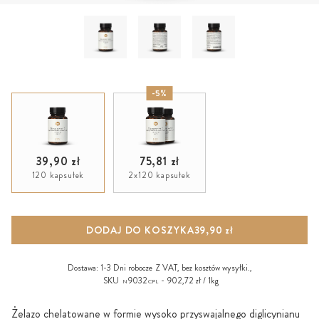
-5%
39,90 zł
75,81 zł
120 kapsułek
2x120 kapsułek
DODAJ DO KOSZYKA
39,90 zł
Dostawa:
1-3 Dni robocze
Z VAT, bez
kosztów wysyłki
.,
SKU
9032
902,72 zł / 1kg
N
CPL
Żelazo chelatowane w formie wysoko przyswajalnego diglicynianu