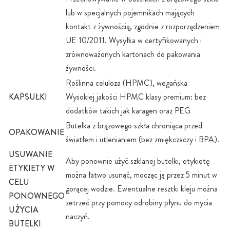
lub w specjalnych pojemnikach mających
kontakt z żywnością, zgodnie z rozporządzeniem
UE 10/2011. Wysyłka w certyfikowanych i
zrównoważonych kartonach do pakowania
żywności.
Roślinna celuloza (HPMC), wegańska
KAPSUŁKI
Wysokiej jakości HPMC klasy premium: bez
dodatków takich jak karagen oraz PEG
Butelka z brązowego szkła chroniąca przed
OPAKOWANIE
światłem i utlenianiem (bez zmiękczaczy i BPA).
USUWANIE
Aby ponownie użyć szklanej butelki, etykietę
ETYKIETY W
można łatwo usunąć, mocząc ją przez 5 minut w
CELU
gorącej wodzie. Ewentualne resztki kleju można
PONOWNEGO
zetrzeć przy pomocy odrobiny płynu do mycia
UŻYCIA
naczyń.
BUTELKI