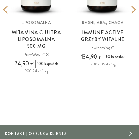
LIPOSOMALNA
REISHI, ABM, CHAGA
WITAMINA C ULTRA
IMMUNE ACTIVE
LIPOSOMALNA
GRZYBY WITALNE
500 MG
z witaminą C
PureWay-C®
134,90 zł
90 kapsułek
74,90 zł
100 kapsułek
2 302,05 zł / 1kg
900,24 zł / 1kg
KONTAKT | OBSŁUGA KLIENTA