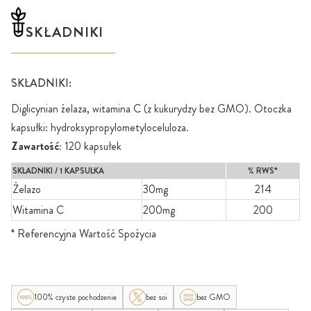
SKŁADNIKI
SKŁADNIKI:
Diglicynian żelaza, witamina C (z kukurydzy bez GMO). Otoczka
kapsułki: hydroksypropylometyloceluloza.
Zawartość:
120 kapsułek
SKŁADNIKI / 1 KAPSUŁKA
% RWS*
Żelazo
30mg
214
Witamina C
200mg
200
* Referencyjna Wartość Spożycia
100% czyste pochodzenie
bez soi
bez GMO