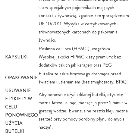
lub w specjalnych pojemnikach mających
kontakt z żywnością, zgodnie z rozporządzeniem
UE 10/2011. Wysyłka w certyfikowanych i
zrównoważonych kartonach do pakowania
żywności.
Roślinna celuloza (HPMC), wegańska
KAPSUŁKI
Wysokiej jakości HPMC klasy premium: bez
dodatków takich jak karagen oraz PEG
Butelka ze szkła brązowego chroniąca przed
OPAKOWANIE
światłem i utlenianiem (bez zmiękczaczy, BPA).
USUWANIE
Aby ponownie użyć szklanej butelki, etykietę
ETYKIETY W
można łatwo usunąć, mocząc ją przez 5 minut w
CELU
gorącej wodzie. Ewentualne resztki kleju można
PONOWNEGO
zetrzeć przy pomocy odrobiny płynu do mycia
UŻYCIA
naczyń.
BUTELKI