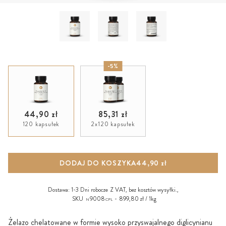
-5%
44,90 zł
85,31 zł
120 kapsułek
2x120 kapsułek
DODAJ DO KOSZYKA
44,90 zł
Dostawa:
1-3 Dni robocze
Z VAT, bez
kosztów wysyłki
.,
SKU
9008
899,80 zł / 1kg
N
CPL
Żelazo chelatowane w formie wysoko przyswajalnego diglicynianu