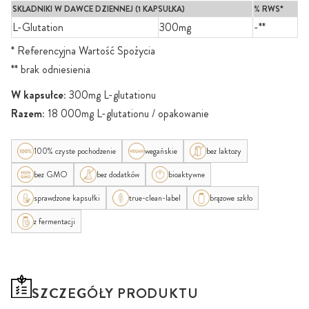
SKŁADNIKI W DAWCE DZIENNEJ (1 KAPSUŁKA)
% RWS*
L-Glutation
300mg
-**
* Referencyjna Wartość Spożycia
** brak odniesienia
W kapsułce:
300mg L-glutationu
Razem:
18 000mg L-glutationu / opakowanie
100% czyste pochodzenie
wegańskie
bez laktozy
bez GMO
bez dodatków
bioaktywne
sprawdzone kapsułki
true-clean-label
brązowe szkło
z fermentacji
SZCZEGÓŁY PRODUKTU