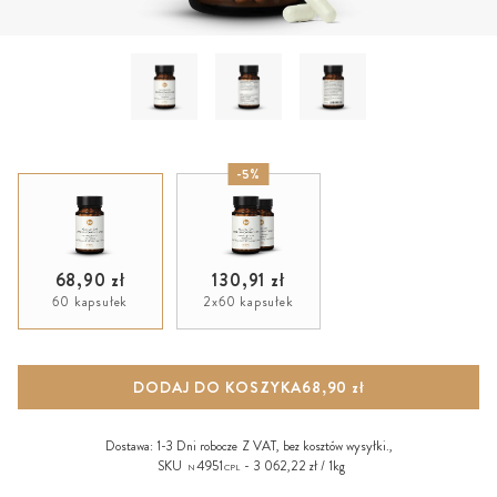
-5%
68,90 zł
130,91 zł
60 kapsułek
2x60 kapsułek
DODAJ DO KOSZYKA
68,90 zł
Dostawa:
1-3 Dni robocze
Z VAT, bez
kosztów wysyłki
.,
SKU
4951
3 062,22 zł / 1kg
N
CPL