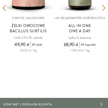
OWOCE JAGODOWE
>30 SKŁADNIKÓW ODŻYWCZYCH
ŻELKI OWOCOWE
ALL IN ONE
BACILLUS SUBTILIS
ONE A DAY
1 mld CFU B. subtilis
tylko 1x dziennie
49,90 zł
68,90 zł
60 żelek
60 kapsułek
332,67 zł / 1kg
1 290,26 zł / 1kg
KONTAKT | OBSŁUGA KLIENTA