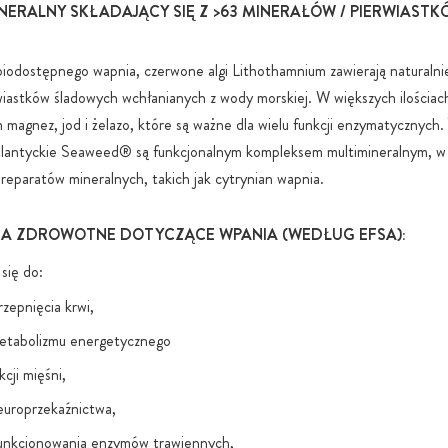
NERALNY SKŁADAJĄCY SIĘ Z >63 MINERAŁÓW / PIERWIAST
stosujemy w
względów fu
odostępnego wapnia, czerwone algi Lithothamnium zawierają naturalni
wiastków śladowych wchłanianych z wody morskiej. W większych ilościac
 magnez, jod i żelazo, które są ważne dla wielu funkcji enzymatycznych. 
atlantyckie Seaweed® są funkcjonalnym kompleksem multimineralnym, w
reparatów mineralnych, takich jak cytrynian wapnia.
A ZDROWOTNE DOTYCZĄCE WPANIA (WEDŁUG EFSA):
się do:
zepnięcia krwi,
etabolizmu energetycznego
cji mięśni,
europrzekaźnictwa,
unkcjonowania enzymów trawiennych,