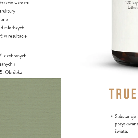
trakcie wzrostu
struktury
obno
 od młodszych
ć w rezultacie
% z zebranych
zanych i
5. Obróbka
pierwiastków,
stość i
ostach
mo ich
Substancje 
pozyskiwan
świata.