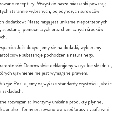
owane receptury: Wszystkie nasze mieszanki powstają
 tych starannie wybranych, pojedynczych surowców.
h dodatków: Naszą misją jest unikanie niepotrzebnych
, substancji pomocniczych oraz chemicznych środków
ych.
sparcie: Jeśli decydujemy się na dodatki, wybieramy
artościowe substancje pochodzenia naturalnego.
parentność: Dobrowolnie deklarujemy wszystkie składniki,
tórych ujawnienie nie jest wymagane prawem.
ukcja: Realizujemy najwyższe standardy czystości i jakości
 zakładach.
czne rozwiązania: Tworzymy unikalne produkty płynne,
kcjonalną i formy prasowane we współpracy z zaufanymi
stwo w UE: Kapsułkowanie i butelkowanie odbywa się w
oraz UE zgodnie z normami HACCP, GMP i ISO