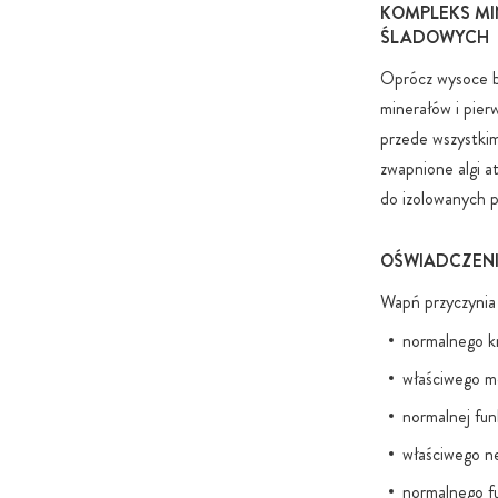
KOMPLEKS MI
ŚLADOWYCH
Oprócz wysoce bi
minerałów i pier
przede wszystkim
zwapnione algi 
do izolowanych p
OŚWIADCZENI
Wapń przyczynia 
normalnego kr
właściwego m
normalnej funk
właściwego n
normalnego f