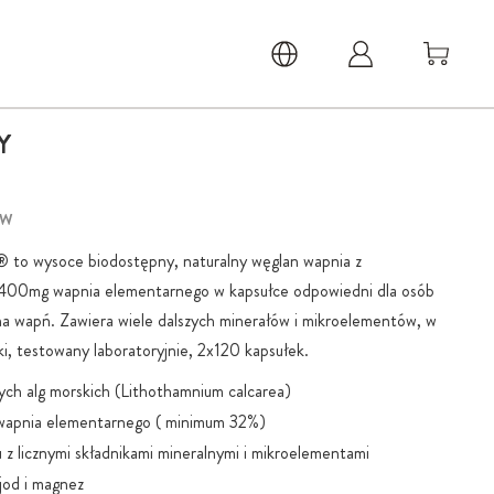
Y
AW
 to wysoce biodostępny, naturalny węglan wapnia z
 400mg wapnia elementarnego w kapsułce odpowiedni dla osób
a wapń. Zawiera wiele dalszych minerałów i mikroelementów, w
i, testowany laboratoryjnie, 2x120 kapsułek.
ch alg morskich (Lithothamnium calcarea)
apnia elementarnego ( minimum 32%)
z licznymi składnikami mineralnymi i mikroelementami
jod i magnez