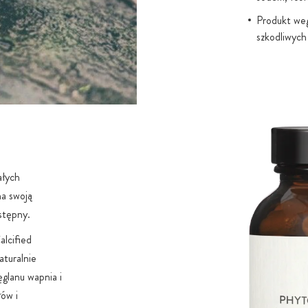
Produkt we
szkodliwych
ałych
na swoją
stępny.
lcified
aturalnie
glanu wapnia i
łów i