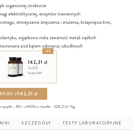
ki organicznej strukturze
wagi elektrolitycznej, enzymów trawiennych
znego, zmniejszenia zmęczenia i znużenia, krzepnięcia krwi,
antyku, wyjątkowo niska zawartość metali ciężkich
estowany pod kątem substancji szkodliwych
-5%
142,31 zł
2x120
kapsułek
49,80 zł
142,31 zł
w wysyłki
.,
SKU
4406
-bundle
328,21 zł / 1kg
N
CPL
NIKI
SZCZEGÓŁY
TESTY LABORATORYJNE