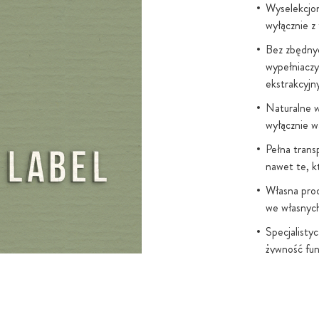
Wyselekcjon
wyłącznie z
Bez zbędnyc
MC, które w
wypełniaczy
z pullulanu
ekstrakcyjn
ch, ale nie
Naturalne w
 Jako
wyłącznie w
znego dla
Pełna trans
nawet te, k
Własna prod
we własnych
Specjalisty
żywność fun
partnerami.
Bezpieczeń
Niemczech 