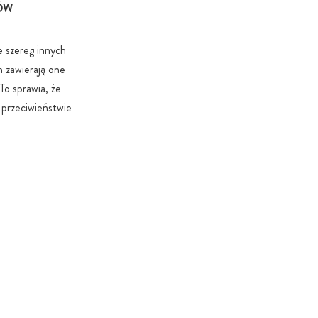
KÓW
yłącznie wtedy, gdy jest to absolutnie niezbędne ze
nkcjonalnych lub specyfiki produktu.
e szereg innych
h zawierają one
To sprawia, że
 przeciwieństwie