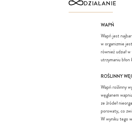
DZIAŁANIE
WAPŃ
Wapń jest najba
w organizmie jes
również udział w
utrzymaniu błon
ROŚLINNY WĘ
Wapń roślinny w
węglanem wapnia,
ze źródeł nieorg
porowaty, co zwi
W wyniku tego wa