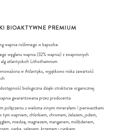
KI BIOAKTYWNE PREMIUM
g wapnia roślinnego w kapsułce
ego węglanu wapnia (32% wapnia) z zwapnionych
alg atlantyckich Lithothamnium
wnoważona w Atlantyku, wyjątkowo niska zawartość
ich
dostępność biologiczna dzięki strukturze organicznej
wapnia gwarantowana przez producenta
m połączeniu z wieloma innymi minerałami / pierwiastkami
w tym wapniem, chlorkiem, chromem, żelazem, jodem,
ęglem, miedzią, magnezem, manganem, molibdenem,
orem, siarką, selenem, krzemem i cynkiem.