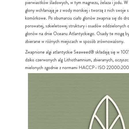
pierwiastków śladowych, w tym magnezu, żelaza i jodu. W 
glony wchłaniają je z wody morskiej i tworzą z nich swoje 
komórkowe. Po obumarciu ciało glonów zwapnia się do dr
porowatej, szkieletowej struktury i osadów oddzielonych
glonów na dnie Oceanu Atlantyckiego. Osady te mogą by
zbierane w różnych miejscach w sposób zrównoważony.
Zwapnione algi atlantyckie Seaweed® składają się w 100
dziko czerwonych alg Lithothamnium, zbieranych, oczyszc
mielonych zgodnie z normami HACCP i ISO 22000:200
zapewnia najniższy możliwy poziom metali ciężkich i mikro
dzięki czemu proszek z czerwonych alg ma maksymalną czy
tolerancję. W rezultacie wartości metali ciężkich w wodor
Seaweed® są znacznie poniżej europejskich limitów pomi
pochodzenia z dna morskiego:
Ołów: 0,54mg / kg max 3mg / kg
Kadm: <0,5mg / kg max 1mg / kg