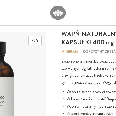
WAPŃ NATURALN
-5%
KAPSUŁKI
400 mg
KORZYSTNY ZEST
MINERAŁY
Zwapnione algi morskie Seaweed®
czerwonych alg Lithothamnium z
o zwiększonym zapotrzebowaniu n
tym magnez, żelazo i jod. Wegańsk
Wapń ze zwapniałych czerwony
W kapsułce minimum 400mg w
Wapń w naturalnym połączeniu 
Zawiera między innymi żelazo, 