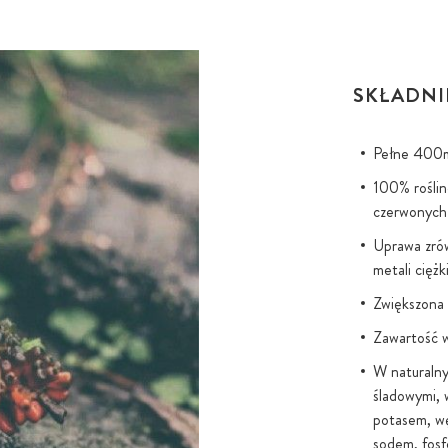
SKŁADNI
Pełne 400m
100% roślin
czerwonych 
Uprawa zró
metali ciężk
Zwiększona 
Zawartość 
W naturalny
śladowymi, 
potasem, w
sodem, fosf