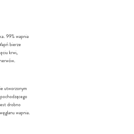
8.
testy laboratoryjne: Wyniki badań potwierdzające
skład są dostępne bezpośrednio na stronach produktów.
ńskie kapsułki: Stosujemy wyłącznie roślinne otoczki,
eka. 99% wapnia
ragenu i PEG.
Wapń bierze
pakowania: Używamy brązowego szkła lub wysokiej
ęciu krwi,
bek z zamkiem typu zipper, które chronią składniki przed
 nerwów.
i zanieczyszczeniami.
przechowywanie: Wszystkie produkty składujemy w szkle
kach bezpiecznych dla żywności (zgodnie z EG 10/2011).
nie utworzonym
a wysyłka: Twoje zamówienie dotrze w certyfikowanych,
ch kartonach przeznaczonych do transportu żywności.
a pochodzącego
jest drobno
00% czystości: Nasze produkty są całkowicie wolne od
 węglanu wapnia.
 magnezu, nanocząsteczek (bez wyjątków ustawowych),
znych barwników, aromatów oraz dwutlenku tytanu.
o cukru: Dodatek cukru lub substancji słodzących