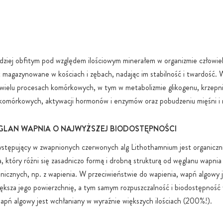
22000:201
Niezależne 
czystość i 
W 100% wega
rdziej obfitym pod względem ilościowym minerałem w organizmie człowi
wolne od ka
t magazynowane w kościach i zębach, nadając im stabilność i twardość. 
Ochronne o
 wielu procesach komórkowych, w tym w metabolizmie glikogenu, krzepni
jakości tore
 komórkowych, aktywacji hormonów i enzymów oraz pobudzeniu mięśni i
utlenianiem 
Bezpieczne 
GLAN WAPNIA O NAJWYŻSZEJ BIODOSTĘPNOŚCI
lub pojemni
ystępujący w zwapnionych czerwonych alg Lithothamnium jest organicz
Zrównoważon
ekologiczny
 który różni się zasadniczo formą i drobną strukturą od węglanu wapni
anicznych, np. z wapienia. W przeciwieństwie do wapienia, wapń algowy 
Gwarancja 1
ększa jego powierzchnię, a tym samym rozpuszczalność i biodostępność
stearynianu
GMO, sztuc
pń algowy jest wchłaniany w wyraźnie większych ilościach (200%!).
Bez ukryteg