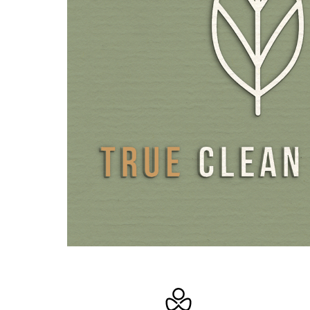
Arsen (nieorganiczny): 0,1mg / kg max 1mg / kg
Rtęć: <0,1mg / kg max 0.1mg / kg
Jako otoczki kapsułek używamy specjalnych kapsułek HP
przeciwieństwie do większości innych kapsułek HPMC lub 
dostępnych na rynku, są w 100% wolne od kontrowersyjny
deklarowanych substancji pomocniczych: karagenu i PEG.
opakowania używamy chroniącego przed światłem i przyja
środowiska szkła bursztynowego zamiast plastiku.