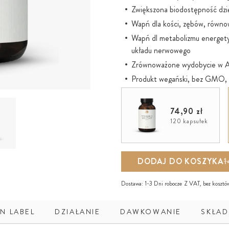
Zwiększona biodostępność dzię
Wapń dla kości, zębów, równo
Wapń dl metabolizmu energetyc
układu nerwowego
Zrównoważone wydobycie w Atl
Produkt wegański, bez GMO, t
74,90 zł
120 kapsułek
DODAJ DO KOSZYKA
1
Dostawa:
1-3 Dni robocze
Z VAT, bez
kosztó
N LABEL
DZIAŁANIE
DAWKOWANIE
SKŁAD